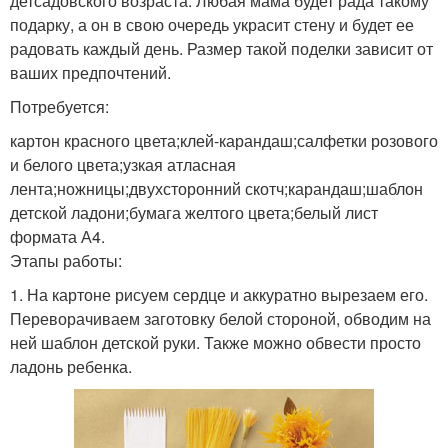
детсадовского возраста. Любая мама будет рада такому
подарку, а он в свою очередь украсит стену и будет ее
радовать каждый день. Размер такой поделки зависит от
ваших предпочтений.
Потребуется:
картон красного цвета;клей-карандаш;салфетки розового
и белого цвета;узкая атласная
лента;ножницы;двухсторонний скотч;карандаш;шаблон
детской ладони;бумага желтого цвета;белый лист
формата А4.
Этапы работы:
1. На картоне рисуем сердце и аккуратно вырезаем его.
Переворачиваем заготовку белой стороной, обводим на
ней шаблон детской руки. Также можно обвести просто
ладонь ребенка.