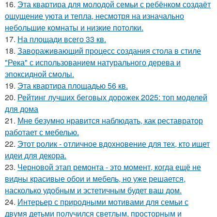
16.
Эта квартира для молодой семьи с ребёнком создаёт
ощущение уюта и тепла, несмотря на изначально
небольшие комнаты и низкие потолки.
17.
На площади всего 33 кв.
18.
Завораживающий процесс создания стола в стиле
"Река" с использованием натурального дерева и
эпоксидной смолы.
19.
Эта квартира площадью 56 кв.
20.
Рейтинг лучших беговых дорожек 2025: топ моделей
для дома
21.
Мне безумно нравится наблюдать, как реставратор
работает с мебелью.
22.
Этот ролик - отличное вдохновение для тех, кто ищет
идеи для декора.
23.
Черновой этап ремонта - это момент, когда ещё не
видны красивые обои и мебель, но уже решается,
насколько удобным и эстетичным будет ваш дом.
24.
Интерьер с природными мотивами для семьи с
двумя детьми получился светлым, просторным и