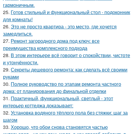
гармоничным.
25.
Готов стильный и функциональный стол - подоконник
для комнаты!
26.
Это не просто квартира - это место, где хочется
замедлиться.
27.
Ремонт загородного дома под ключ: все
преимущества комплексного подхода
28.
В этом интерьере всё говорит о спокойствии, чистоте
и утончённости.
29.
Секреты дешевого ремонта: как сделать всё своими
руками
30.
Полное руководство по этапам ремонта частного
дома: от планирования до финальной отделки
31.
Практичный, функциональный, светлый - этот
интерьер коттеджа доказывает:
32.
Установка водяного тёплого пола без стяжки: шаг за
шагом
33.
Хорошо, что обои снова становятся частью