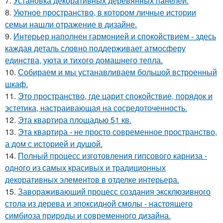
7.
Установка декоративных деревянных панелей.
8.
Уютное пространство, в котором личные истории
семьи нашли отражение в дизайне.
9.
Интерьер наполнен гармонией и спокойствием - здесь
каждая деталь словно поддерживает атмосферу
единства, уюта и тихого домашнего тепла.
10.
Собираем и мы устанавливаем большой встроенный
шкаф.
11.
Это пространство, где царит спокойствие, порядок и
эстетика, настраивающая на сосредоточенность.
12.
Эта квартира площадью 51 кв.
13.
Эта квартира - не просто современное пространство,
а дом с историей и душой.
14.
Полный процесс изготовления гипсового карниза -
одного из самых красивых и традиционных
декоративных элементов в отделке интерьера.
15.
Завораживающий процесс создания эксклюзивного
стола из дерева и эпоксидной смолы - настоящего
симбиоза природы и современного дизайна.