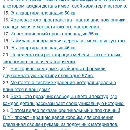
в котором каждая деталь имеет свой характер и историю.
15.
Эта квартира площадью 50 кв.
16.
Хозяева этого пространства - настоящие поклонники
солнца, моря и лёгкости южного настроения.
17.
Инвестиционный проект площадью 85 кв.
18.
Таймлапс превращения дерева и смолы в искусство.
19.
Эта квартира площадью 46 кв.
20.
Переделка или реставрация мебели - это не только
экологично, но и очень творчески:
21.
В историческом доме дизайнеры оформили
двухкомнатную квартиру площадью 57 кв.
22.
Мечтаете о системе хранения, которая идеально
впишется в ваш дом?
23.
Бохо - это праздник свободы, цвета и текстур, где
каждая деталь рассказывает свою уникальную историю.
24.
В этом видео показан оригинальный и практичный
DIY - проект - вращающаяся коробка для хранения,
сделанная своими руками из подручных материалов.