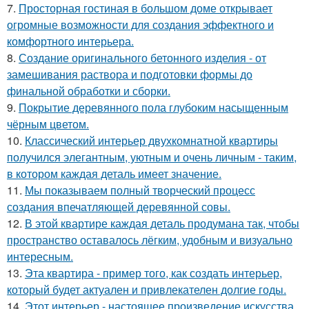
7.
Просторная гостиная в большом доме открывает
огромные возможности для создания эффектного и
комфортного интерьера.
8.
Создание оригинального бетонного изделия - от
замешивания раствора и подготовки формы до
финальной обработки и сборки.
9.
Покрытие деревянного пола глубоким насыщенным
чёрным цветом.
10.
Классический интерьер двухкомнатной квартиры
получился элегантным, уютным и очень личным - таким,
в котором каждая деталь имеет значение.
11.
Мы показываем полный творческий процесс
создания впечатляющей деревянной совы.
12.
В этой квартире каждая деталь продумана так, чтобы
пространство оставалось лёгким, удобным и визуально
интересным.
13.
Эта квартира - пример того, как создать интерьер,
который будет актуален и привлекателен долгие годы.
14.
Этот интерьер - настоящее произведение искусства,