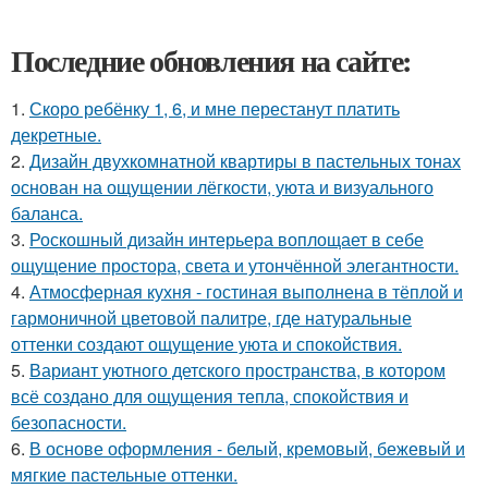
Последние обновления на сайте:
1.
Скоро ребёнку 1, 6, и мне перестанут платить
декретные.
2.
Дизайн двухкомнатной квартиры в пастельных тонах
основан на ощущении лёгкости, уюта и визуального
баланса.
3.
Роскошный дизайн интерьера воплощает в себе
ощущение простора, света и утончённой элегантности.
4.
Атмосферная кухня - гостиная выполнена в тёплой и
гармоничной цветовой палитре, где натуральные
оттенки создают ощущение уюта и спокойствия.
5.
Вариант уютного детского пространства, в котором
всё создано для ощущения тепла, спокойствия и
безопасности.
6.
В основе оформления - белый, кремовый, бежевый и
мягкие пастельные оттенки.