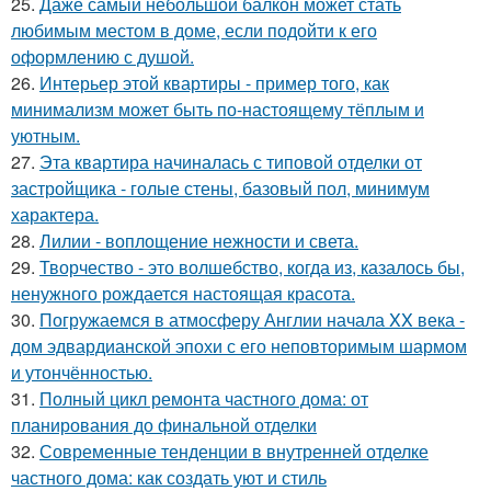
25.
Даже самый небольшой балкон может стать
любимым местом в доме, если подойти к его
оформлению с душой.
26.
Интерьер этой квартиры - пример того, как
минимализм может быть по-настоящему тёплым и
уютным.
27.
Эта квартира начиналась с типовой отделки от
застройщика - голые стены, базовый пол, минимум
характера.
28.
Лилии - воплощение нежности и света.
29.
Творчество - это волшебство, когда из, казалось бы,
ненужного рождается настоящая красота.
30.
Погружаемся в атмосферу Англии начала XX века -
дом эдвардианской эпохи с его неповторимым шармом
и утончённостью.
31.
Полный цикл ремонта частного дома: от
планирования до финальной отделки
32.
Современные тенденции в внутренней отделке
частного дома: как создать уют и стиль