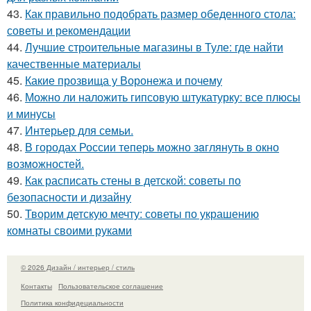
43.
Как правильно подобрать размер обеденного стола:
советы и рекомендации
44.
Лучшие строительные магазины в Туле: где найти
качественные материалы
45.
Какие прозвища у Воронежа и почему
46.
Можно ли наложить гипсовую штукатурку: все плюсы
и минусы
47.
Интерьер для семьи.
48.
В городах России тепеpь можно зaглянуть в окно
возмoжностей.
49.
Как расписать стены в детской: советы по
безопасности и дизайну
50.
Творим детскую мечту: советы по украшению
комнаты своими руками
© 2026 Дизайн / интерьер / стиль
Контакты
Пользовательское соглашение
Политика конфидециальности