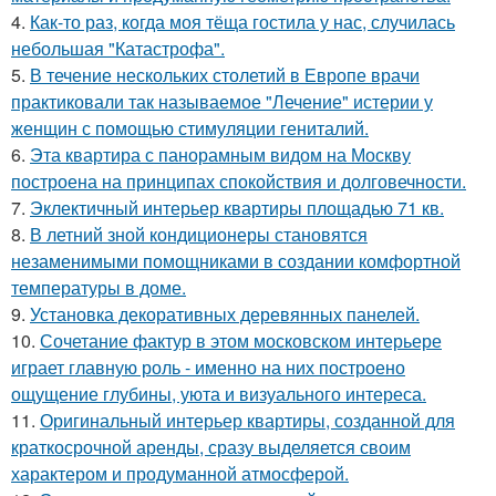
4.
Как-то раз, когда моя тёща гостила у нас, случилась
небольшая "Катастрофа".
5.
В течение нескольких столетий в Европе врачи
практиковали так называемое "Лечение" истерии у
женщин с помощью стимуляции гениталий.
6.
Эта квартира с панорамным видом на Москву
построена на принципах спокойствия и долговечности.
7.
Эклектичный интерьер квартиры площадью 71 кв.
8.
В летний зной кондиционеры становятся
незаменимыми помощниками в создании комфортной
температуры в доме.
9.
Установка декоративных деревянных панелей.
10.
Сочетание фактур в этом московском интерьере
играет главную роль - именно на них построено
ощущение глубины, уюта и визуального интереса.
11.
Оригинальный интерьер квартиры, созданной для
краткосрочной аренды, сразу выделяется своим
характером и продуманной атмосферой.