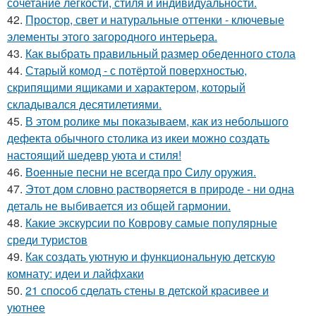
сочетание лёгкости, стиля и индивидуальности.
42.
Простор, свет и натуральные оттенки - ключевые
элементы этого загородного интерьера.
43.
Как выбрать правильный размер обеденного стола
44.
Старый комод - с потёртой поверхностью,
скрипящими ящиками и характером, который
складывался десятилетиями.
45.
В этом ролике мы показываем, как из небольшого
дефекта обычного столика из икеи можно создать
настоящий шедевр уюта и стиля!
46.
Военные песни не всегда про Силу оружия.
47.
Этот дом словно растворяется в природе - ни одна
деталь не выбивается из общей гармонии.
48.
Какие экскурсии по Коврову самые популярные
среди туристов
49.
Как создать уютную и функциональную детскую
комнату: идеи и лайфхаки
50.
21 способ сделать стены в детской красивее и
уютнее