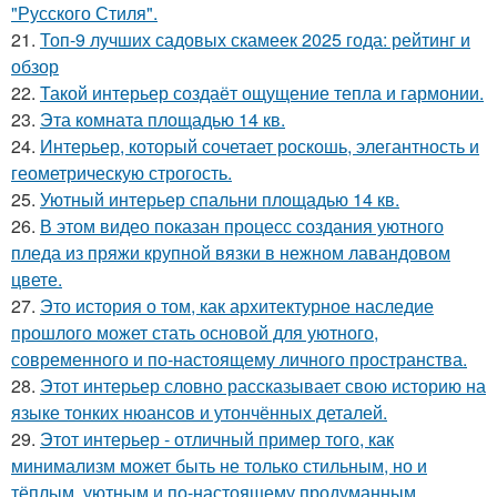
"Русского Стиля".
21.
Топ-9 лучших садовых скамеек 2025 года: рейтинг и
обзор
22.
Такой интерьер создаёт ощущение тепла и гармонии.
23.
Эта комната площадью 14 кв.
24.
Интерьер, который сочетает роскошь, элегантность и
геометрическую строгость.
25.
Уютный интерьер спальни площадью 14 кв.
26.
В этом видео показан процесс создания уютного
пледа из пряжи крупной вязки в нежном лавандовом
цвете.
27.
Это история о том, как архитектурное наследие
прошлого может стать основой для уютного,
современного и по-настоящему личного пространства.
28.
Этот интерьер словно рассказывает свою историю на
языке тонких нюансов и утончённых деталей.
29.
Этот интерьер - отличный пример того, как
минимализм может быть не только стильным, но и
тёплым, уютным и по-настоящему продуманным.