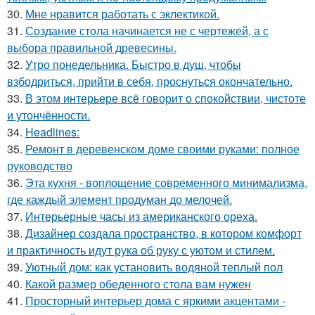
30.
Мне нравится работать с эклектикой.
31.
Создание стола начинается не с чертежей, а с
выбора правильной древесины.
32.
Утро понедельника. Быстро в душ, чтобы
взбодриться, прийти в себя, проснуться окончательно.
33.
В этом интерьере всё говорит о спокойствии, чистоте
и утончённости.
34.
Headlines:
35.
Ремонт в деревенском доме своими руками: полное
руководство
36.
Эта кухня - воплощение современного минимализма,
где каждый элемент продуман до мелочей.
37.
Интерьерные часы из американского ореха.
38.
Дизайнер создала пространство, в котором комфорт
и практичность идут рука об руку с уютом и стилем.
39.
Уютный дом: как установить водяной теплый пол
40.
Какой размер обеденного стола вам нужен
41.
Просторный интерьер дома с яркими акцентами -