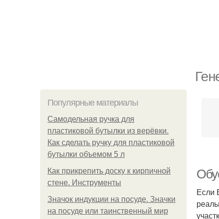
Ген
Популярные материалы
Самодельная ручка для
пластиковой бутылки из верёвки.
Как сделать ручку для пластиковой
бутылки объемом 5 л
Как прикрепить доску к кирпичной
Обус
стене. Инструменты
Если 
Значок индукции на посуде. Значки
реаль
на посуде или таинственный мир
участк