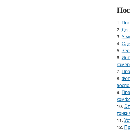
Пос
1.
Пос
2.
Дес
3.
У м
4.
Сде
5.
Зел
6.
Инт
камер
7.
Пра
8.
Фот
воспо
9.
Пра
комфо
10.
Эт
тонки
11.
Ус
12.
Пр