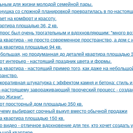
ьным для жизни молодой семейной пары.
нушка со сложной планировкой превратилась в по-настоящ
ает на комфорт и красоту.
артира площадью 36, 2 кв.
прос был очень трогательным и вдохновляющим: "много возд
а квартира - не просто современное пространство, а дом с 
а квартира площадью 94 кв.
большая, но продуманная до деталей квартира площадью 3
от интерьер - настоящий праздник цвета и формы.
а квартира - настоящий пример того, как даже на небольш
ранство.
коративная штукатурка с эффектом камня и бетона: стиль и
-настоящему завораживающий творческий процесс - созда
во Жизни".
от просторный дом площадью 350 кв.
чему выбирают срочный выкуп вместо обычной продажи
а квартира площадью 150 кв.
о видео - отличное вдохновение для тех, кто хочет создат
ьшой квартире.