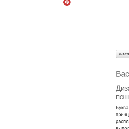
читат
Вас
Диза
поша
Буква
принц
распл
выпол