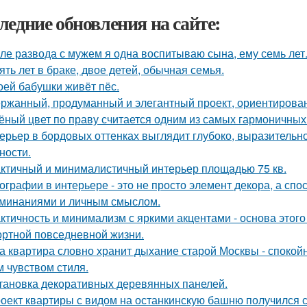
ледние обновления на сайте:
ле развода с мужем я одна воспитываю сына, ему семь лет
ять лет в браке, двое детей, обычная семья.
оей бабушки живёт пёс.
ржанный, продуманный и элегантный проект, ориентирова
ёный цвет по праву считается одним из самых гармоничных
ерьер в бордовых оттенках выглядит глубоко, выразительно
ности.
ктичный и минималистичный интерьер площадью 75 кв.
ографии в интерьере - это не просто элемент декора, а сп
минаниями и личным смыслом.
ктичность и минимализм с яркими акцентами - основа этого
ртной повседневной жизни.
а квартира словно хранит дыхание старой Москвы - спокой
м чувством стиля.
тановка декоративных деревянных панелей.
оект квартиры с видом на останкинскую башню получился 