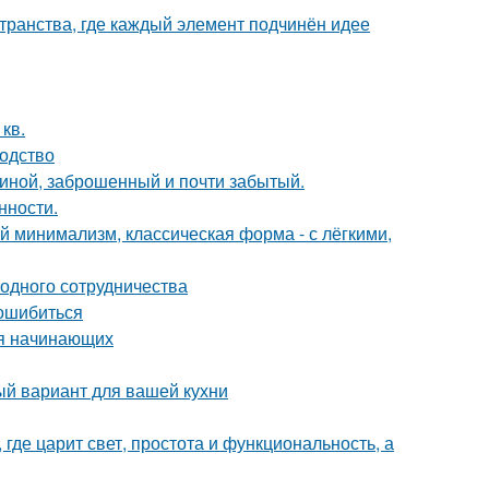
транства, где каждый элемент подчинён идее
кв.
водство
чиной, заброшенный и почти забытый.
нности.
 минимализм, классическая форма - с лёгкими,
одного сотрудничества
 ошибиться
ля начинающих
ый вариант для вашей кухни
где царит свет, простота и функциональность, а