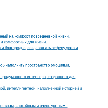
.
нный на комфорт повседневной жизни.
 и комфортных для жизни.
 и благородно, создавая атмосферу уюта и
особ наполнить пространство эмоциями,
 продуманного интерьера, созданного для
ной, интеллигентной, наполненной историей и
светлым, спокойным и очень уютным -