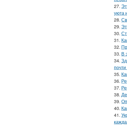
27.
Эт
уюта 
28.
Св
29.
Эт
30.
Ст
31.
Ка
32.
Пр
33.
В 
34.
Зд
почти
35.
Ка
36.
Ре
37.
Ре
38.
Де
39.
Оп
40.
Ка
41.
Ую
кажда