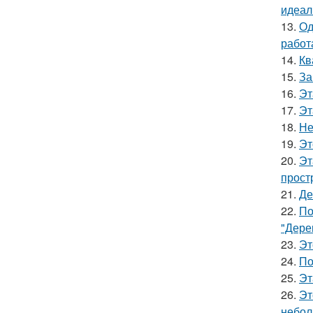
идеал
13.
Од
работ
14.
Кв
15.
За
16.
Эт
17.
Эт
18.
Не
19.
Эт
20.
Эт
прост
21.
Де
22.
По
"Дере
23.
Эт
24.
По
25.
Эт
26.
Эт
небол