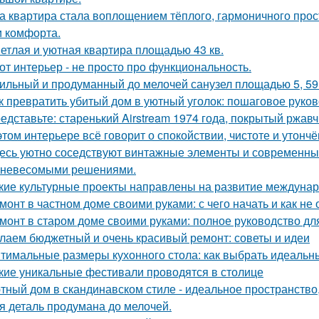
а квартира стала воплощением тёплого, гармоничного прос
и комфорта.
етлая и уютная квартира площадью 43 кв.
от интерьер - не просто про функциональность.
ильный и продуманный до мелочей санузел площадью 5, 59 
к превратить убитый дом в уютный уголок: пошаговое руко
едставьте: старенький Airstream 1974 года, покрытый ржав
этом интерьере всё говорит о спокойствии, чистоте и утончё
есь уютно соседствуют винтажные элементы и современный
 невесомыми решениями.
кие культурные проекты направлены на развитие междунар
монт в частном доме своими руками: с чего начать и как не
монт в старом доме своими руками: полное руководство д
лаем бюджетный и очень красивый ремонт: советы и идеи
тимальные размеры кухонного стола: как выбрать идеальн
кие уникальные фестивали проводятся в столице
тный дом в скандинавском стиле - идеальное пространство, 
я деталь продумана до мелочей.