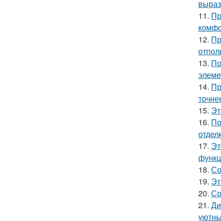
выраз
11.
Пр
комфо
12.
Пр
отпол
13.
По
элеме
14.
Пр
точне
15.
Эт
16.
По
отделк
17.
Эт
функц
18.
Со
19.
Эт
20.
Со
21.
Ди
уютны