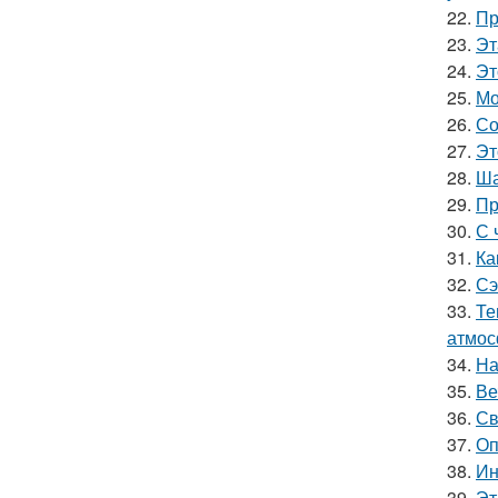
22.
Пр
23.
Эт
24.
Эт
25.
Мо
26.
Со
27.
Эт
28.
Ша
29.
Пр
30.
С 
31.
Ка
32.
Сэ
33.
Те
атмос
34.
На
35.
Ве
36.
Св
37.
Оп
38.
Ин
39.
Эт