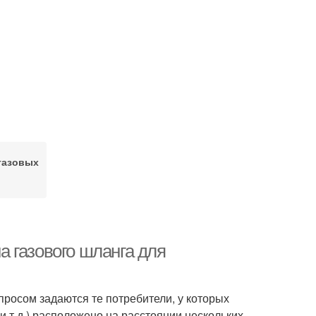
газовых
 газового шланга для
просом задаются те потребители, у которых
и т.д.) расположено на расстоянии нескольких