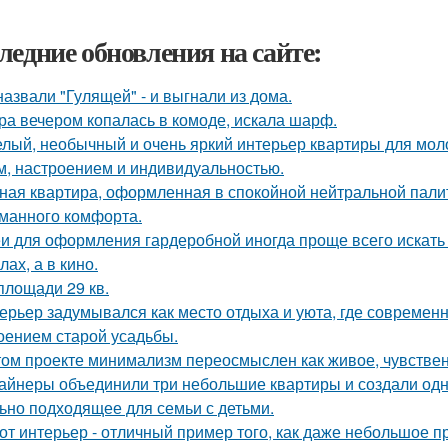
ледние обновления на сайте:
назвали "Гулящей" - и выгнали из дома.
ра вечером копалась в комоде, искала шарф.
лый, необычный и очень яркий интерьер квартиры для моло
м, настроением и индивидуальностью.
ная квартира, оформленная в спокойной нейтральной пали
манного комфорта.
и для оформления гардеробной иногда проще всего искать 
ах, а в кино.
площади 29 кв.
ерьер задумывался как место отдыха и уюта, где современ
оением старой усадьбы.
том проекте минимализм переосмыслен как живое, чувственн
айнеры объединили три небольшие квартиры и создали одн
ьно подходящее для семьи с детьми.
от интерьер - отличный пример того, как даже небольшое 