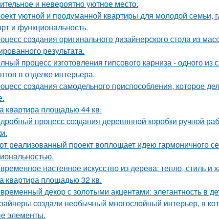
ительное и невероятно уютное место.
оект уютной и продуманной квартиры для молодой семьи, г
рт и функциональность.
оцесс создания оригинального дизайнерского стола из масс
ированного результата.
лный процесс изготовления гипсового карниза - одного из
нтов в отделке интерьера.
оцесс создания самодельного приспособления, которое дел
е.
а квартира площадью 44 кв.
дробный процесс создания деревянной коробки ручной рабо
и.
от реализованный проект воплощает идею гармоничного сем
иональностью.
временное настенное искусство из дерева: тепло, стиль и х
а квартира площадью 32 кв.
временный декор с золотыми акцентами: элегантность в де
зайнеры создали необычный многослойный интерьер, в кот
е элементы.