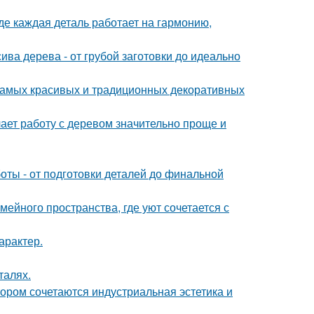
де каждая деталь работает на гармонию,
ива дерева - от грубой заготовки до идеально
 самых красивых и традиционных декоративных
ает работу с деревом значительно проще и
ты - от подготовки деталей до финальной
ейного пространства, где уют сочетается с
арактер.
талях.
ором сочетаются индустриальная эстетика и