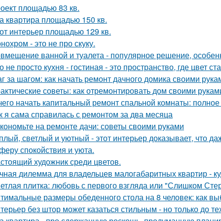
оект площадью 83 кв.
а квартира площадью 150 кв.
от интерьер площадью 129 кв.
нохром - это не про скуку.
вмещение ванной и туалета - популярное решение, особен
о не просто кухня - гостиная - это пространство, где цвет с
г за шагом: как начать ремонт дачного домика своими рука
актические советы: как отремонтировать дом своими рукам
чего начать капитальный ремонт спальной комнаты: полное
к я сама справилась с ремонтом за два месяца
кономьте на ремонте дачи: советы своими руками
плый, светлый и уютный - этот интерьер доказывает, что д
феру спокойствия и уюта.
стоящий художник среди цветов.
чная дилемма для владельцев малогабаритных квартир - куд
етлая плитка: любовь с первого взгляда или "Слишком Сте
тимальные размеры обеденного стола на 8 человек: как вы
терьер без штор может казаться стильным - но только до те
а квартира - про сдержанную роскошь, продуманную планиро