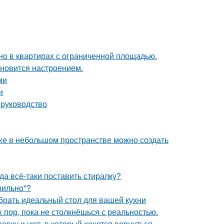
но в квартирах с ограниченной площадью.
тановится настроением.
ми
и
 руководство
аже в небольшом пространстве можно создать
а всё-таки поставить стиралку?
рильно"?
брать идеальный стол для вашей кухни
х пор, пока не столкнёшься с реальностью.
вку и уют, в который хочется вернуться.