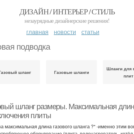
ДИЗАЙН / ИНТЕРЬЕР / СТИЛЬ
незаурядные дизайнерские решения!
главная
новости
статьи
овая подводка
Шланги для 
Газовый шланг
Газовые шланги
плит
овый шланг размеры. Максимальная длина
ключения плиты
ва максимальная длина газового шланга ?" -именно этим во
отребляющее оборудование (плита, водонагреватель, котёл 