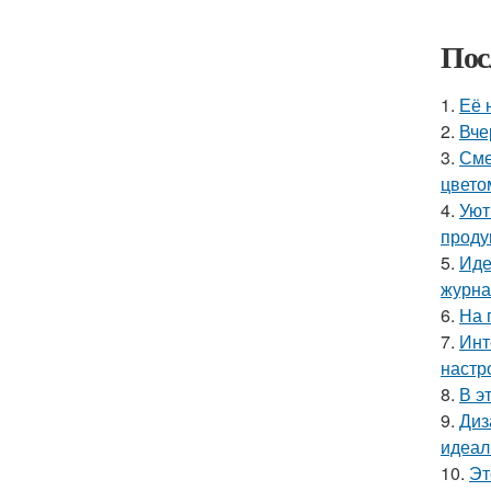
Пос
1.
Её 
2.
Вче
3.
Сме
цвето
4.
Уют
проду
5.
Иде
журнал
6.
На 
7.
Инт
настр
8.
В э
9.
Диз
идеал
10.
Эт