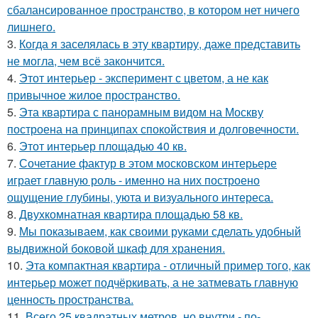
сбалансированное пространство, в котором нет ничего
лишнего.
3.
Когда я заселялась в эту квартиру, даже представить
не могла, чем всё закончится.
4.
Этот интерьер - эксперимент с цветом, а не как
привычное жилое пространство.
5.
Эта квартира с панорамным видом на Москву
построена на принципах спокойствия и долговечности.
6.
Этот интерьер площадью 40 кв.
7.
Сочетание фактур в этом московском интерьере
играет главную роль - именно на них построено
ощущение глубины, уюта и визуального интереса.
8.
Двухкомнатная квартира площадью 58 кв.
9.
Мы показываем, как своими руками сделать удобный
выдвижной боковой шкаф для хранения.
10.
Эта компактная квартира - отличный пример того, как
интерьер может подчёркивать, а не затмевать главную
ценность пространства.
11.
Всего 25 квадратных метров, но внутри - по-