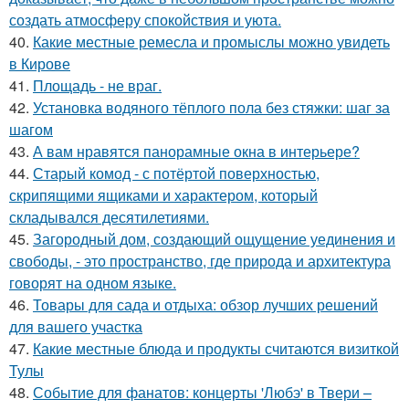
создать атмосферу спокойствия и уюта.
40.
Какие местные ремесла и промыслы можно увидеть
в Кирове
41.
Площадь - не враг.
42.
Установка водяного тёплого пола без стяжки: шаг за
шагом
43.
А вам нравятся панорамные окна в интерьере?
44.
Старый комод - с потёртой поверхностью,
скрипящими ящиками и характером, который
складывался десятилетиями.
45.
Загородный дом, создающий ощущение уединения и
свободы, - это пространство, где природа и архитектура
говорят на одном языке.
46.
Товары для сада и отдыха: обзор лучших решений
для вашего участка
47.
Какие местные блюда и продукты считаются визиткой
Тулы
48.
Событие для фанатов: концерты 'Любэ' в Твери –