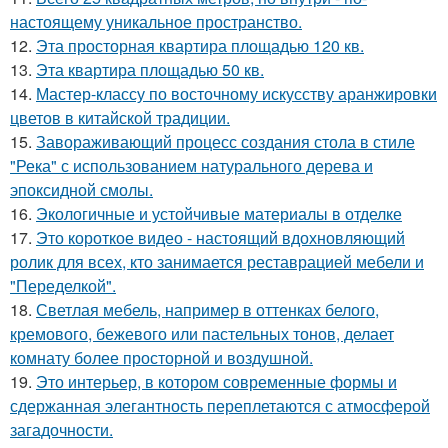
настоящему уникальное пространство.
12.
Эта просторная квартира площадью 120 кв.
13.
Эта квартира площадью 50 кв.
14.
Мастер-классу по восточному искусству аранжировки
цветов в китайской традиции.
15.
Завораживающий процесс создания стола в стиле
"Река" с использованием натурального дерева и
эпоксидной смолы.
16.
Экологичные и устойчивые материалы в отделке
17.
Это короткое видео - настоящий вдохновляющий
ролик для всех, кто занимается реставрацией мебели и
"Переделкой".
18.
Светлая мебель, например в оттенках белого,
кремового, бежевого или пастельных тонов, делает
комнату более просторной и воздушной.
19.
Это интерьер, в котором современные формы и
сдержанная элегантность переплетаются с атмосферой
загадочности.