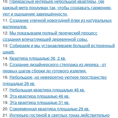
10.
Прекрасный интерьер небольшой квартиры, где
каждый метр продуман так, чтобы создавать гармонию,
уют и ощущение завершённости.
11.
Создание уличной новогодней ёлки из натуральных
материалов.
12.
Мы показываем полный творческий процесс
создания впечатляющей деревянной совы.
13.
Собираем и мы устанавливаем большой встроенный
шкаф.
14.
Квартира площадью 36, 2 кв.
15.
Создание дизайнерского стеллажа из дерева - от
первых шагов сборки до готового изделия.
16.
Небольшое, но невероятно уютное пространство
площадью 26 кв.
17.
Небольшая квартира площадью 46 кв.
18.
Эта квартира площадью 46 кв.
19.
Эта квартира площадью 31 кв.
20.
Современная квартира площадью 29 кв.
21.
Интерьер гостиной в светлых тонах действительно