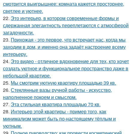
смотрится выигрышнее: комната кажется просторнее,
светлее и уютнее.
22.
Это интерьер, в котором современные формы и
сдержанная элегантность переплетаются с атмосферой
загадочности.
23.
Прихожая - это первое, что встречает нас, когда мы
заходим в дом, и именно она задаёт настроение всему
интерьеру.
24.
Это видео - отличное вдохновение для тех, кто хочет
создать уютное и функциональное пространство даже в
небольшой квартире.
25.
Мы смотрим уютную квартиру площадью 39 кв.
26.
Стеклянные вазы ручной работы - искусство,
наполненное покоем и смыслом.
27.
Эта стильная квартира площадью 70 кв.
28.
Интерьер этой квартиры - пример того, как
минимализм может быть по-настоящему тёплым и
уютным.
29.
Полное руководство: как провести косметический