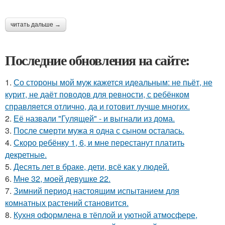
читать дальше →
Последние обновления на сайте:
1.
Со стороны мой муж кажется идеальным: не пьёт, не
курит, не даёт поводов для ревности, с ребёнком
справляется отлично, да и готовит лучше многих.
2.
Её назвали "Гулящей" - и выгнали из дома.
3.
После смерти мужа я одна с сыном осталась.
4.
Скоро ребёнку 1, 6, и мне перестанут платить
декретные.
5.
Десять лет в браке, дети, всё как у людей.
6.
Мне 32, моей девушке 22.
7.
Зимний период настоящим испытанием для
комнатных растений становится.
8.
Кухня оформлена в тёплой и уютной атмосфере,