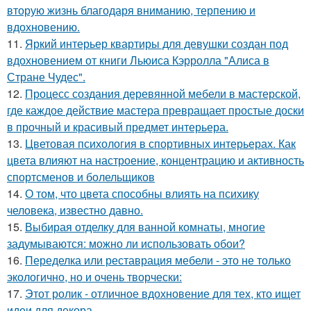
вторую жизнь благодаря вниманию, терпению и
вдохновению.
11.
Яркий интерьер квартиры для девушки создан под
вдохновением от книги Льюиса Кэрролла "Алиса в
Стране Чудес".
12.
Процесс создания деревянной мебели в мастерской,
где каждое действие мастера превращает простые доски
в прочный и красивый предмет интерьера.
13.
Цветовая психология в спортивных интерьерах. Как
цвета влияют на настроение, концентрацию и активность
спортсменов и болельщиков
14.
О том, что цвета способны влиять на психику
человека, известно давно.
15.
Выбирая отделку для ванной комнаты, многие
задумываются: можно ли использовать обои?
16.
Переделка или реставрация мебели - это не только
экологично, но и очень творчески:
17.
Этот ролик - отличное вдохновение для тех, кто ищет
идеи для декора.