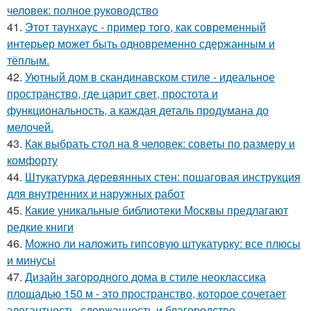
человек: полное руководство
41.
Этот таунхаус - пример того, как современный
интерьер может быть одновременно сдержанным и
тёплым.
42.
Уютный дом в скандинавском стиле - идеальное
пространство, где царит свет, простота и
функциональность, а каждая деталь продумана до
мелочей.
43.
Как выбрать стол на 8 человек: советы по размеру и
комфорту
44.
Штукатурка деревянных стен: пошаговая инструкция
для внутренних и наружных работ
45.
Какие уникальные библиотеки Москвы предлагают
редкие книги
46.
Можно ли наложить гипсовую штукатурку: все плюсы
и минусы
47.
Дизайн загородного дома в стиле неоклассика
площадью 150 м - это пространство, которое сочетает
элегантность, сдержанность и благородство.