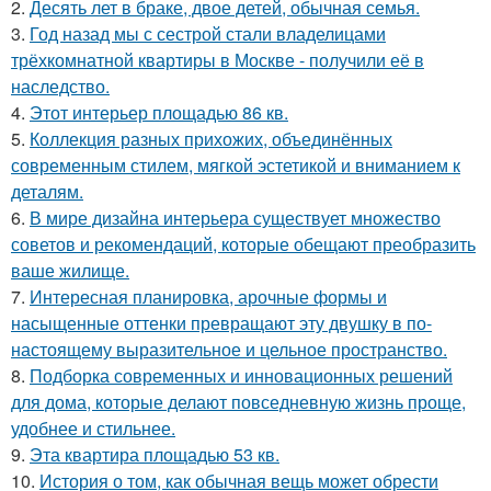
2.
Десять лет в браке, двое детей, обычная семья.
3.
Год назад мы с сестрой стали владелицами
трёхкомнатной квартиры в Москве - получили её в
наследство.
4.
Этот интерьер площадью 86 кв.
5.
Коллекция разных прихожих, объединённых
современным стилем, мягкой эстетикой и вниманием к
деталям.
6.
В мире дизайна интерьера существует множество
советов и рекомендаций, которые обещают преобразить
ваше жилище.
7.
Интересная планировка, арочные формы и
насыщенные оттенки превращают эту двушку в по-
настоящему выразительное и цельное пространство.
8.
Подборка современных и инновационных решений
для дома, которые делают повседневную жизнь проще,
удобнее и стильнее.
9.
Эта квартира площадью 53 кв.
10.
История о том, как обычная вещь может обрести