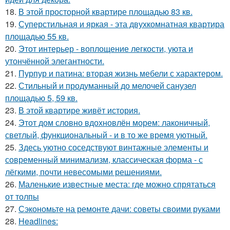
18.
В этой просторной квартире площадью 83 кв.
19.
Суперстильная и яркая - эта двухкомнатная квартира
площадью 55 кв.
20.
Этот интерьер - воплощение легкости, уюта и
утончённой элегантности.
21.
Пурпур и патина: вторая жизнь мебели с характером.
22.
Стильный и продуманный до мелочей санузел
площадью 5, 59 кв.
23.
В этой квартире живёт история.
24.
Этот дом словно вдохновлён морем: лаконичный,
светлый, функциональный - и в то же время уютный.
25.
Здесь уютно соседствуют винтажные элементы и
современный минимализм, классическая форма - с
лёгкими, почти невесомыми решениями.
26.
Маленькие известные места: где можно спрятаться
от толпы
27.
Сэкономьте на ремонте дачи: советы своими руками
28.
Headlines: