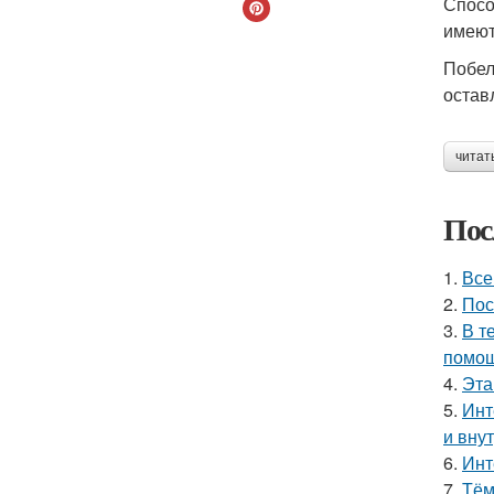
Спосо
имеют
Побел
остав
читат
Пос
1.
Все
2.
Пос
3.
В т
помощ
4.
Эта
5.
Инт
и вну
6.
Инт
7.
Тём