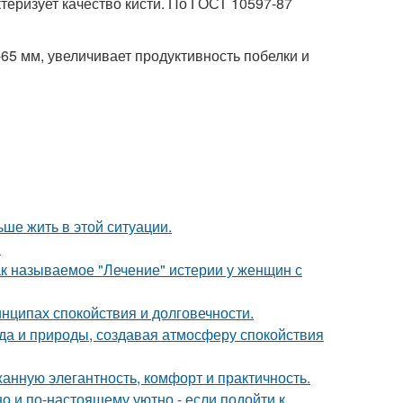
еризует качество кисти. По ГОСТ 10597-87
65 мм, увеличивает продуктивность побелки и
ьше жить в этой ситуации.
.
ак называемое "Лечение" истерии у женщин с
нципах спокойствия и долговечности.
да и природы, создавая атмосферу спокойствия
жанную элегантность, комфорт и практичность.
о и по-настоящему уютно - если подойти к