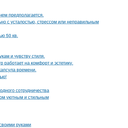
чем предполагается.
ьно с усталостью, стрессом или неправильным
ю 50 кв.
кам и чувству стиля.
 работает на комфорт и эстетику.
капсула времени.
ью!
одного сотрудничества
дом уютным и стильным
 своими руками