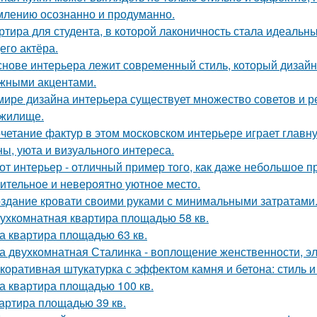
лению осознанно и продуманно.
ртира для студента, в которой лаконичность стала идеальн
его актёра.
снове интерьера лежит современный стиль, который дизайн
жными акцентами.
мире дизайна интерьера существует множество советов и 
жилище.
четание фактур в этом московском интерьере играет главн
ны, уюта и визуального интереса.
от интерьер - отличный пример того, как даже небольшое 
ительное и невероятно уютное место.
здание кровати своими руками с минимальными затратами
ухкомнатная квартира площадью 58 кв.
а квартира площадью 63 кв.
а двухкомнатная Сталинка - воплощение женственности, эле
коративная штукатурка с эффектом камня и бетона: стиль и
а квартира площадью 100 кв.
артира площадью 39 кв.