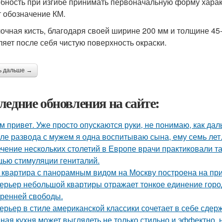
бность при изгибе принимать первоначальную форму характ
 обозначение КМ.
очная кисть, благодаря своей ширине 200 мм и толщине 45-
ляет после себя чистую поверхность окраски.
ь дальше →
ледние обновления на сайте:
м привет. Уже просто опускаются руки, не понимаю, как дал
ле развода с мужем я одна воспитываю сына, ему семь лет
ечение нескольких столетий в Европе врачи практиковали т
ью стимуляции гениталий.
 квартира с панорамным видом на Москву построена на при
ерьер небольшой квартиры отражает тонкое единение горо
тренней свободы.
ерьер в стиле американской классики сочетает в себе сдер
ная кухня может выглядеть не только стильно и эффектно, н