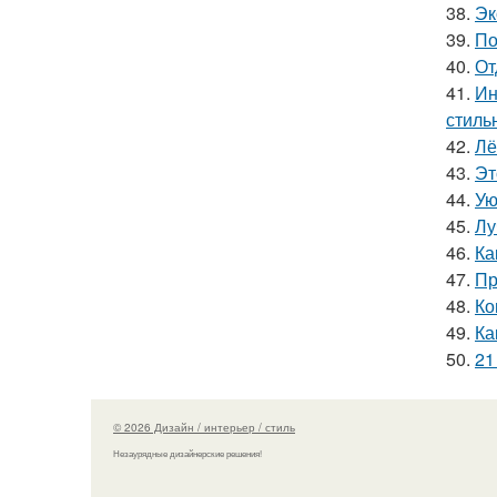
38.
Эк
39.
По
40.
От
41.
Ин
стиль
42.
Лё
43.
Эт
44.
Ую
45.
Лу
46.
Ка
47.
Пр
48.
Ко
49.
Ка
50.
21
© 2026 Дизайн / интерьер / стиль
Незаурядные дизайнерские решения!