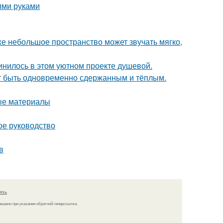
ими руками
же небольшое пространство может звучать мягко,
единилось в этом уютном проекте душевой.
ет быть одновременно сдержанным и тёплым.
ные материалы
ое руководство
в
язь
решено при указании обратной гиперссылки.