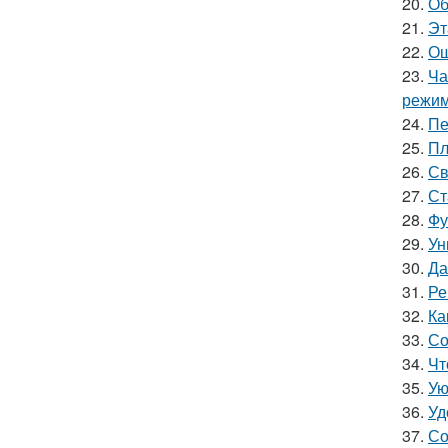
20.
Об
21.
Эт
22.
Ош
23.
Ча
режим
24.
Пе
25.
Пл
26.
Св
27.
Ст
28.
Фу
29.
Ун
30.
Да
31.
Ре
32.
Ка
33.
Со
34.
Чт
35.
Ую
36.
Уд
37.
Со