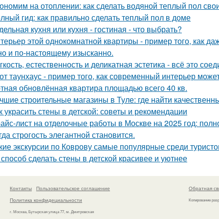
ономим на отоплении: как сделать водяной теплый пол сво
лный гид: как правильно сделать теплый пол в доме
дельная кухня или кухня - гостиная - что выбрать?
терьер этой однокомнатной квартиры - пример того, как да
но и по-настоящему изысканно.
гкость, естественность и деликатная эстетика - всё это со
от таунхаус - пример того, как современный интерьер мож
тная обновлённая квартира площадью всего 40 кв.
чшие строительные магазины в Туле: где найти качествен
к украсить стены в детской: советы и рекомендации
айс-лист на отделочные работы в Москве на 2025 год: полн
гда строгость элегантной становится.
кие экскурсии по Коврову самые популярные среди туристо
 способ сделать стены в детской красивее и уютнее
Контакты
Пользовательское соглашение
Обратная св
Политика конфидециальности
Копирование раз
г. Москва, Бутырская улица 77, м. Дмитровская