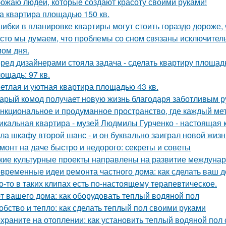
ожаю людей, которые создают красоту своими руками!
а квартира площадью 150 кв.
ибки в планировке квартиры могут стоить гораздо дороже, 
сто мы думаем, что проблемы со сном связаны исключител
ом дня.
ред дизайнерами стояла задача - сделать квартиру площадь
ощадь: 97 кв.
етлая и уютная квартира площадью 43 кв.
арый комод получает новую жизнь благодаря заботливым ру
нкциональное и продуманное пространство, где каждый метр
икальная квартира - музей Людмилы Гурченко - настоящая 
ла шкафу второй шанс - и он буквально заиграл новой жизн
монт на даче быстро и недорого: секреты и советы
кие культурные проекты направлены на развитие междунар
временные идеи ремонта частного дома: как сделать ваш 
о-то в таких клипах есть по-настоящему терапевтическое.
т вашего дома: как оборудовать теплый водяной пол
обство и тепло: как сделать теплый пол своими руками
храните на отоплении: как установить теплый водяной пол