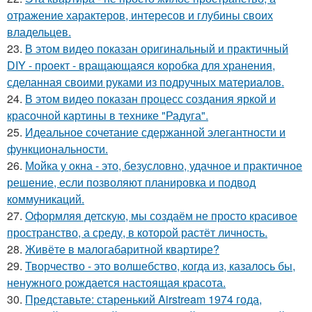
отражение характеров, интересов и глубины своих
владельцев.
23.
В этом видео показан оригинальный и практичный
DIY - проект - вращающаяся коробка для хранения,
сделанная своими руками из подручных материалов.
24.
В этом видео показан процесс создания яркой и
красочной картины в технике "Радуга".
25.
Идеальное сочетание сдержанной элегантности и
функциональности.
26.
Мойка у окна - это, безусловно, удачное и практичное
решение, если позволяют планировка и подвод
коммуникаций.
27.
Оформляя детскую, мы создаём не просто красивое
пространство, а среду, в которой растёт личность.
28.
Живёте в малогабаритной квартире?
29.
Творчество - это волшебство, когда из, казалось бы,
ненужного рождается настоящая красота.
30.
Представьте: старенький Airstream 1974 года,