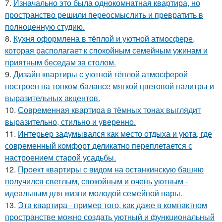
7.
Изначально это была однокомнатная квартира, но
пространство решили переосмыслить и превратить в
полноценную студию.
8.
Кухня оформлена в тёплой и уютной атмосфере,
которая располагает к спокойным семейным ужинам и
приятным беседам за столом.
9.
Дизайн квартиры с уютной тёплой атмосферой
построен на тонком балансе мягкой цветовой палитры и
выразительных акцентов.
10.
Современная квартира в тёмных тонах выглядит
выразительно, стильно и уверенно.
11.
Интерьер задумывался как место отдыха и уюта, где
современный комфорт деликатно переплетается с
настроением старой усадьбы.
12.
Проект квартиры с видом на останкинскую башню
получился светлым, спокойным и очень уютным -
идеальным для жизни молодой семейной пары.
13.
Эта квартира - пример того, как даже в компактном
пространстве можно создать уютный и функциональный