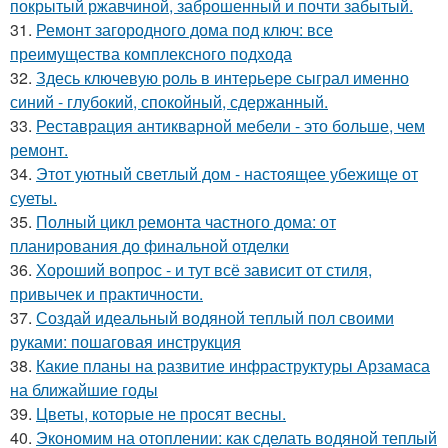
покрытый ржавчиной, заброшенный и почти забытый.
31.
Ремонт загородного дома под ключ: все
преимущества комплексного подхода
32.
Здесь ключевую роль в интерьере сыграл именно
синий - глубокий, спокойный, сдержанный.
33.
Реставрация антикварной мебели - это больше, чем
ремонт.
34.
Этот уютный светлый дом - настоящее убежище от
суеты.
35.
Полный цикл ремонта частного дома: от
планирования до финальной отделки
36.
Хороший вопрос - и тут всё зависит от стиля,
привычек и практичности.
37.
Создай идеальный водяной теплый пол своими
руками: пошаговая инструкция
38.
Какие планы на развитие инфраструктуры Арзамаса
на ближайшие годы
39.
Цветы, которые не просят весны.
40.
Экономим на отоплении: как сделать водяной теплый