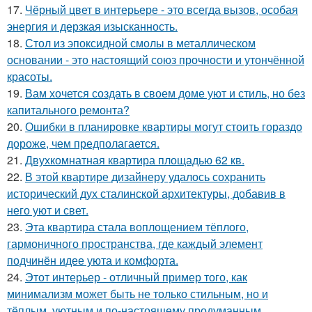
17.
Чёрный цвет в интерьере - это всегда вызов, особая
энергия и дерзкая изысканность.
18.
Стол из эпоксидной смолы в металлическом
основании - это настоящий союз прочности и утончённой
красоты.
19.
Вам хочется создать в своем доме уют и стиль, но без
капитального ремонта?
20.
Ошибки в планировке квартиры могут стоить гораздо
дороже, чем предполагается.
21.
Двухкомнатная квартира площадью 62 кв.
22.
В этой квартире дизайнеру удалось сохранить
исторический дух сталинской архитектуры, добавив в
него уют и свет.
23.
Эта квартира стала воплощением тёплого,
гармоничного пространства, где каждый элемент
подчинён идее уюта и комфорта.
24.
Этот интерьер - отличный пример того, как
минимализм может быть не только стильным, но и
тёплым, уютным и по-настоящему продуманным.