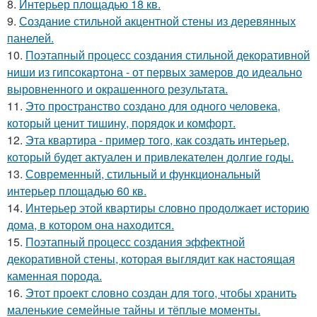
8.
Интерьер площадью 18 кв.
9.
Создание стильной акцентной стены из деревянных
панелей.
10.
Поэтапный процесс создания стильной декоративной
ниши из гипсокартона - от первых замеров до идеально
выровненного и окрашенного результата.
11.
Это пространство создано для одного человека,
который ценит тишину, порядок и комфорт.
12.
Эта квартира - пример того, как создать интерьер,
который будет актуален и привлекателен долгие годы.
13.
Современный, стильный и функциональный
интерьер площадью 60 кв.
14.
Интерьер этой квартиры словно продолжает историю
дома, в котором она находится.
15.
Поэтапный процесс создания эффектной
декоративной стены, которая выглядит как настоящая
каменная порода.
16.
Этот проект словно создан для того, чтобы хранить
маленькие семейные тайны и тёплые моменты.