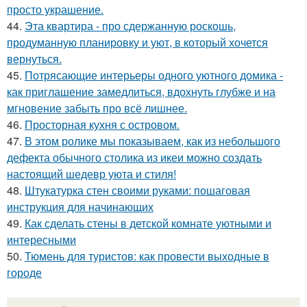
просто украшение.
44.
Эта квартира - про сдержанную роскошь,
продуманную планировку и уют, в который хочется
вернуться.
45.
Потрясающие интерьеры одного уютного домика -
как приглашение замедлиться, вдохнуть глубже и на
мгновение забыть про всё лишнее.
46.
Просторная кухня с островом.
47.
В этом ролике мы показываем, как из небольшого
дефекта обычного столика из икеи можно создать
настоящий шедевр уюта и стиля!
48.
Штукатурка стен своими руками: пошаговая
инструкция для начинающих
49.
Как сделать стены в детской комнате уютными и
интересными
50.
Тюмень для туристов: как провести выходные в
городе