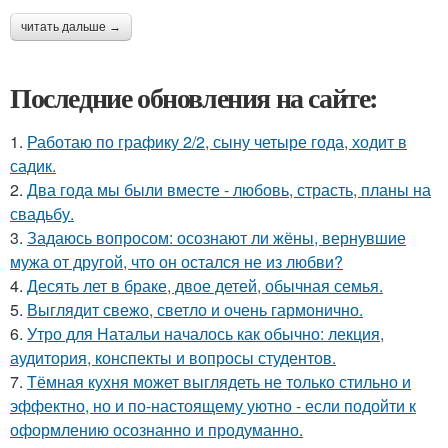
читать дальше →
Последние обновления на сайте:
1.
Работаю по графику 2/2, сыну четыре года, ходит в
садик.
2.
Два года мы были вместе - любовь, страсть, планы на
свадьбу.
3.
Задаюсь вопросом: осознают ли жёны, вернувшие
мужа от другой, что он остался не из любви?
4.
Десять лет в браке, двое детей, обычная семья.
5.
Выглядит свежо, светло и очень гармонично.
6.
Утро для Натальи началось как обычно: лекция,
аудитория, конспекты и вопросы студентов.
7.
Тёмная кухня может выглядеть не только стильно и
эффектно, но и по-настоящему уютно - если подойти к
оформлению осознанно и продуманно.