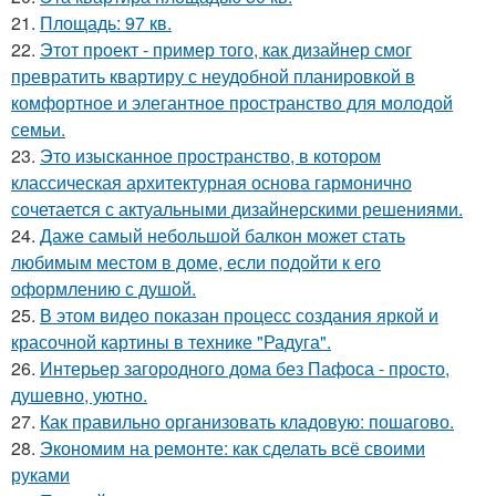
21.
Площадь: 97 кв.
22.
Этот проект - пример того, как дизайнер смог
превратить квартиру с неудобной планировкой в
комфортное и элегантное пространство для молодой
семьи.
23.
Это изысканное пространство, в котором
классическая архитектурная основа гармонично
сочетается с актуальными дизайнерскими решениями.
24.
Даже самый небольшой балкон может стать
любимым местом в доме, если подойти к его
оформлению с душой.
25.
В этом видео показан процесс создания яркой и
красочной картины в технике "Радуга".
26.
Интерьер загородного дома без Пафоса - просто,
душевно, уютно.
27.
Как правильно организовать кладовую: пошагово.
28.
Экономим на ремонте: как сделать всё своими
руками