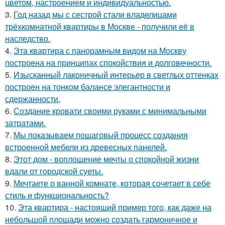
цветом, настроением и индивидуальностью.
3.
Год назад мы с сестрой стали владелицами
трёхкомнатной квартиры в Москве - получили её в
наследство.
4.
Эта квартира с панорамным видом на Москву
построена на принципах спокойствия и долговечности.
5.
Изысканный лаконичный интерьер в светлых оттенках
построен на тонком балансе элегантности и
сдержанности.
6.
Создание кровати своими руками с минимальными
затратами.
7.
Мы показываем пошаговый процесс создания
встроенной мебели из древесных панелей.
8.
Этот дом - воплощение мечты о спокойной жизни
вдали от городской суеты.
9.
Мечтаете о ванной комнате, которая сочетает в себе
стиль и функциональность?
10.
Эта квартира - настоящий пример того, как даже на
небольшой площади можно создать гармоничное и