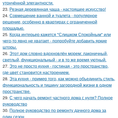
утончённой элегантности.
23.
Резная деревянная чаша - настоящее искусство!
24.
Совмещение ванной и туалета - популярное
решение, особенно в квартирах с ограниченной
площадью.
25.
Когда интерьер кажется "Слишком Спокойным" или
чего-то явно не хватает - попробуйте добавить яркие
шторы.
26.
Этот дом словно вдохновлён морем: лаконичный,
светлый, функциональный - и в то же время уютный.
27.
Это не просто кухня - гостиная - это пространство,
где цвет становится настроением.
28.
Эта кухня - пример того, как можно объединить стиль,
функциональность и тишину загородной жизни в одном
пространстве.
29.
С чего начать ремонт частного дома с нуля? Полное
руководство
30.
Полное руководство по ремонту дачного дома за
один сезон