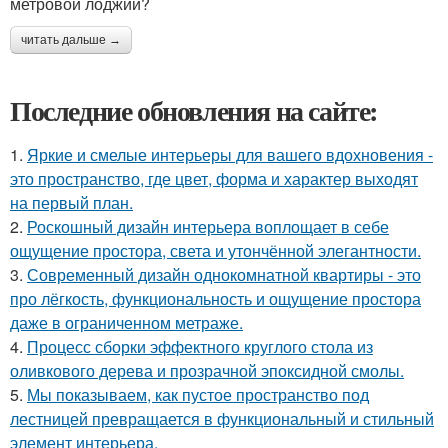
метровой лоджии?
читать дальше →
Последние обновления на сайте:
1.
Яркие и смелые интерьеры для вашего вдохновения -
это пространство, где цвет, форма и характер выходят
на первый план.
2.
Роскошный дизайн интерьера воплощает в себе
ощущение простора, света и утончённой элегантности.
3.
Современный дизайн однокомнатной квартиры - это
про лёгкость, функциональность и ощущение простора
даже в ограниченном метраже.
4.
Процесс сборки эффектного круглого стола из
оливкового дерева и прозрачной эпоксидной смолы.
5.
Мы показываем, как пустое пространство под
лестницей превращается в функциональный и стильный
элемент интерьера.