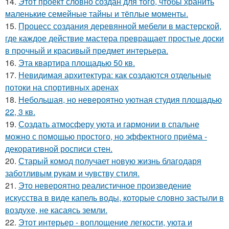
14.
Этот проект словно создан для того, чтобы хранить
маленькие семейные тайны и тёплые моменты.
15.
Процесс создания деревянной мебели в мастерской,
где каждое действие мастера превращает простые доски
в прочный и красивый предмет интерьера.
16.
Эта квартира площадью 50 кв.
17.
Невидимая архитектура: как создаются отдельные
потоки на спортивных аренах
18.
Небольшая, но невероятно уютная студия площадью
22, 3 кв.
19.
Создать атмосферу уюта и гармонии в спальне
можно с помощью простого, но эффектного приёма -
декоративной росписи стен.
20.
Старый комод получает новую жизнь благодаря
заботливым рукам и чувству стиля.
21.
Это невероятно реалистичное произведение
искусства в виде капель воды, которые словно застыли в
воздухе, не касаясь земли.
22.
Этот интерьер - воплощение легкости, уюта и