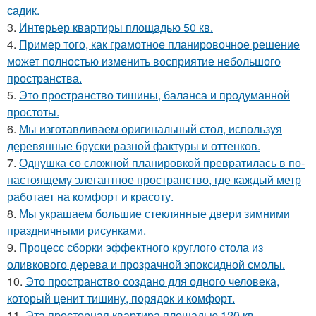
садик.
3.
Интерьер квартиры площадью 50 кв.
4.
Пример того, как грамотное планировочное решение
может полностью изменить восприятие небольшого
пространства.
5.
Это пространство тишины, баланса и продуманной
простоты.
6.
Мы изготавливаем оригинальный стол, используя
деревянные бруски разной фактуры и оттенков.
7.
Однушка со сложной планировкой превратилась в по-
настоящему элегантное пространство, где каждый метр
работает на комфорт и красоту.
8.
Мы украшаем большие стеклянные двери зимними
праздничными рисунками.
9.
Процесс сборки эффектного круглого стола из
оливкового дерева и прозрачной эпоксидной смолы.
10.
Это пространство создано для одного человека,
который ценит тишину, порядок и комфорт.
11.
Эта просторная квартира площадью 120 кв.