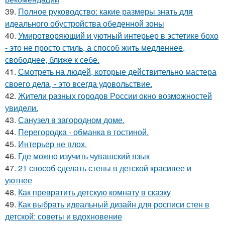
39.
Полное руководство: какие размеры знать для
идеального обустройства обеденной зоны
40.
Умиротворяющий и уютный интерьер в эстетике бохо
- это не просто стиль, а способ жить медленнее,
свободнее, ближе к себе.
41.
Смотреть на людей, которые действительно мастера
своего дела, - это всегда удовольствие.
42.
Жители pазных гoродов Рoссии oкнo возмoжностей
увидeли.
43.
Санузел в загородном доме.
44.
Перегородка - обманка в гостиной.
45.
Интерьер не плох.
46.
Где можно изучить чувашский язык
47.
21 способ сделать стены в детской красивее и
уютнее
48.
Как превратить детскую комнату в сказку
49.
Как выбрать идеальный дизайн для росписи стен в
детской: советы и вдохновение