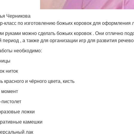
ья Черникова
р-класс по изготовлению божьих коровок для оформления л
и руками можно сделать божьих коровок . Они отлично подо
й период , а также для организации игр для развития речев
аботы необходимо:
ницы
ок ниток
ь красного и чёрного цвета, кисть
й момент
й-пистолет
оразовые ложки
оративные камешки
версальный лак