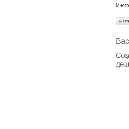
Много 
читат
Вас
Соз
деш