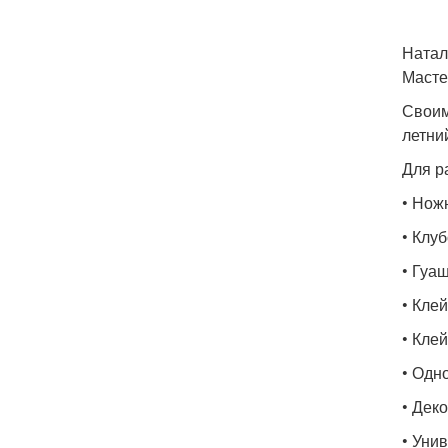
Натал
Масте
Своим
летни
Для р
• Нож
• Клуб
• Гуаш
• Кле
• Кле
• Одн
• Дек
• Уни