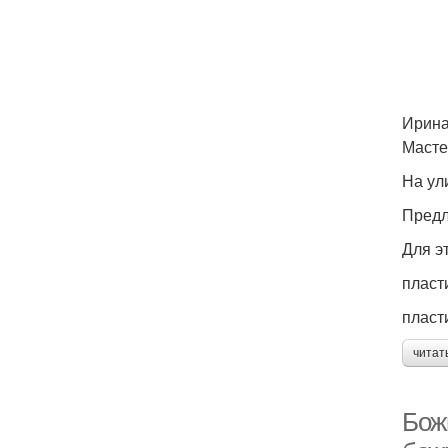
Ирин
Масте
На ул
Предл
Для э
пласт
пласт
читат
Бож