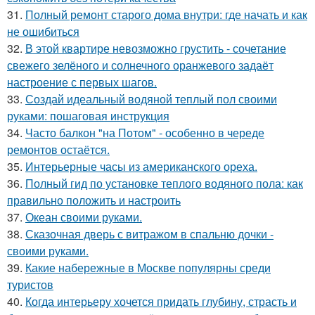
31.
Полный ремонт старого дома внутри: где начать и как
не ошибиться
32.
В этой квартире невозможно грустить - сочетание
свежего зелёного и солнечного оранжевого задаёт
настроение с первых шагов.
33.
Создай идеальный водяной теплый пол своими
руками: пошаговая инструкция
34.
Часто балкон "на Потом" - особенно в череде
ремонтов остаётся.
35.
Интерьерные часы из американского ореха.
36.
Полный гид по установке теплого водяного пола: как
правильно положить и настроить
37.
Океан своими руками.
38.
Сказочная дверь с витражом в спальню дочки -
своими руками.
39.
Какие набережные в Москве популярны среди
туристов
40.
Когда интерьеру хочется придать глубину, страсть и