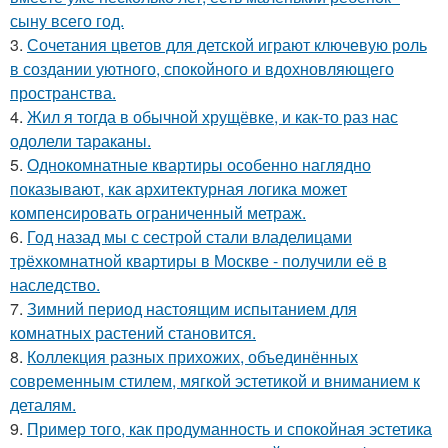
сыну всего год.
3.
Сочетания цветов для детской играют ключевую роль
в создании уютного, спокойного и вдохновляющего
пространства.
4.
Жил я тогда в обычной хрущёвке, и как-то раз нас
одолели тараканы.
5.
Однокомнатные квартиры особенно наглядно
показывают, как архитектурная логика может
компенсировать ограниченный метраж.
6.
Год назад мы с сестрой стали владелицами
трёхкомнатной квартиры в Москве - получили её в
наследство.
7.
Зимний период настоящим испытанием для
комнатных растений становится.
8.
Коллекция разных прихожих, объединённых
современным стилем, мягкой эстетикой и вниманием к
деталям.
9.
Пример того, как продуманность и спокойная эстетика