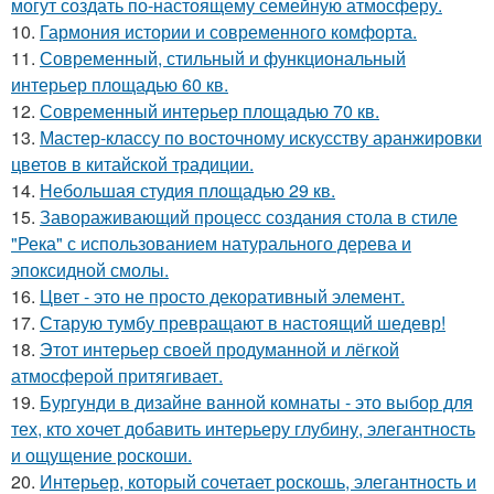
могут создать по-настоящему семейную атмосферу.
10.
Гармония истории и современного комфорта.
11.
Современный, стильный и функциональный
интерьер площадью 60 кв.
12.
Современный интерьер площадью 70 кв.
13.
Мастер-классу по восточному искусству аранжировки
цветов в китайской традиции.
14.
Небольшая студия площадью 29 кв.
15.
Завораживающий процесс создания стола в стиле
"Река" с использованием натурального дерева и
эпоксидной смолы.
16.
Цвет - это не просто декоративный элемент.
17.
Старую тумбу превращают в настоящий шедевр!
18.
Этот интерьер своей продуманной и лёгкой
атмосферой притягивает.
19.
Бургунди в дизайне ванной комнаты - это выбор для
тех, кто хочет добавить интерьеру глубину, элегантность
и ощущение роскоши.
20.
Интерьер, который сочетает роскошь, элегантность и