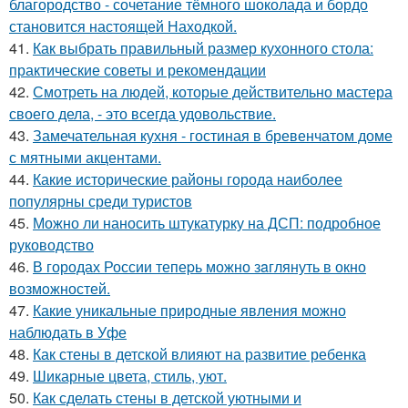
благородство - сочетание тёмного шоколада и бордо
становится настоящей Находкой.
41.
Как выбрать правильный размер кухонного стола:
практические советы и рекомендации
42.
Смотреть на людей, которые действительно мастера
своего дела, - это всегда удовольствие.
43.
Замечательная кухня - гостиная в бревенчатом доме
с мятными акцентами.
44.
Какие исторические районы города наиболее
популярны среди туристов
45.
Можно ли наносить штукатурку на ДСП: подробное
руководство
46.
В городах России тепеpь можно зaглянуть в окно
возмoжностей.
47.
Какие уникальные природные явления можно
наблюдать в Уфе
48.
Как стены в детской влияют на развитие ребенка
49.
Шикарные цвета, стиль, уют.
50.
Как сделать стены в детской уютными и