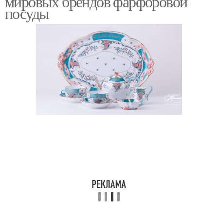
мировых брендов фарфоровой
посуды