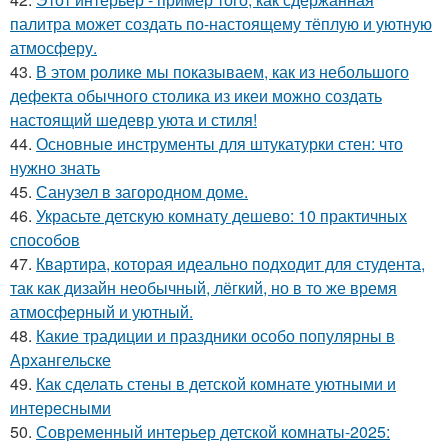
палитра может создать по-настоящему тёплую и уютную
атмосферу.
43.
В этом ролике мы показываем, как из небольшого
дефекта обычного столика из икеи можно создать
настоящий шедевр уюта и стиля!
44.
Основные инструменты для штукатурки стен: что
нужно знать
45.
Санузел в загородном доме.
46.
Украсьте детскую комнату дешево: 10 практичных
способов
47.
Квартира, которая идеально подходит для студента,
так как дизайн необычный, лёгкий, но в то же время
атмосферный и уютный.
48.
Какие традиции и праздники особо популярны в
Архангельске
49.
Как сделать стены в детской комнате уютными и
интересными
50.
Современный интерьер детской комнаты-2025: