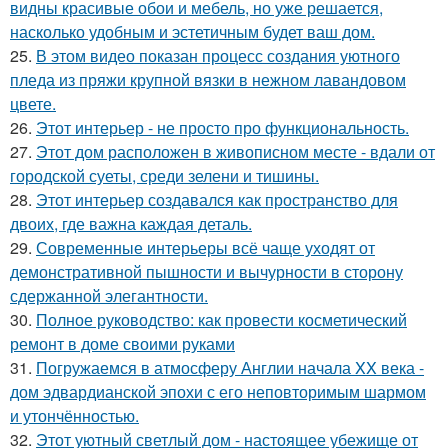
видны красивые обои и мебель, но уже решается,
насколько удобным и эстетичным будет ваш дом.
25.
В этом видео показан процесс создания уютного
пледа из пряжи крупной вязки в нежном лавандовом
цвете.
26.
Этот интерьер - не просто про функциональность.
27.
Этот дом расположен в живописном месте - вдали от
городской суеты, среди зелени и тишины.
28.
Этот интерьер создавался как пространство для
двоих, где важна каждая деталь.
29.
Современные интерьеры всё чаще уходят от
демонстративной пышности и вычурности в сторону
сдержанной элегантности.
30.
Полное руководство: как провести косметический
ремонт в доме своими руками
31.
Погружаемся в атмосферу Англии начала XX века -
дом эдвардианской эпохи с его неповторимым шармом
и утончённостью.
32.
Этот уютный светлый дом - настоящее убежище от