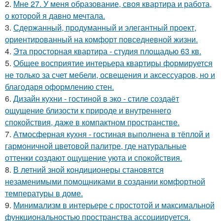
2.
Мне 27. У меня образование, своя квартира и работа,
о которой я давно мечтала.
3.
Сдержанный, продуманный и элегантный проект,
ориентированный на комфорт повседневной жизни.
4.
Эта просторная квартира - студия площадью 63 кв.
5.
Общее восприятие интерьера квартиры формируется
не только за счет мебели, освещения и аксессуаров, но и
благодаря оформлению стен.
6.
Дизайн кухни - гостиной в эко - стиле создаёт
ощущение близости к природе и внутреннего
спокойствия, даже в компактном пространстве.
7.
Атмосферная кухня - гостиная выполнена в тёплой и
гармоничной цветовой палитре, где натуральные
оттенки создают ощущение уюта и спокойствия.
8.
В летний зной кондиционеры становятся
незаменимыми помощниками в создании комфортной
температуры в доме.
9.
Минимализм в интерьере с простотой и максимальной
функциональностью пространства ассоциируется.