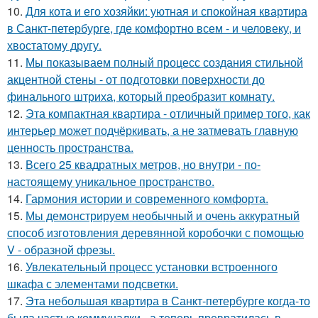
10.
Для кота и его хозяйки: уютная и спокойная квартира
в Санкт-петербурге, где комфортно всем - и человеку, и
хвостатому другу.
11.
Мы показываем полный процесс создания стильной
акцентной стены - от подготовки поверхности до
финального штриха, который преобразит комнату.
12.
Эта компактная квартира - отличный пример того, как
интерьер может подчёркивать, а не затмевать главную
ценность пространства.
13.
Всего 25 квадратных метров, но внутри - по-
настоящему уникальное пространство.
14.
Гармония истории и современного комфорта.
15.
Мы демонстрируем необычный и очень аккуратный
способ изготовления деревянной коробочки с помощью
V - образной фрезы.
16.
Увлекательный процесс установки встроенного
шкафа с элементами подсветки.
17.
Эта небольшая квартира в Санкт-петербурге когда-то
была частью коммуналки - а теперь превратилась в