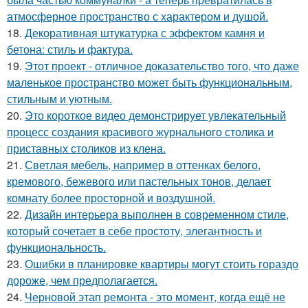
атмосферное пространство с характером и душой.
18.
Декоративная штукатурка с эффектом камня и
бетона: стиль и фактура.
19.
Этот проект - отличное доказательство того, что даже
маленькое пространство может быть функциональным,
стильным и уютным.
20.
Это короткое видео демонстрирует увлекательный
процесс создания красивого журнального столика и
приставных столиков из клена.
21.
Светлая мебель, например в оттенках белого,
кремового, бежевого или пастельных тонов, делает
комнату более просторной и воздушной.
22.
Дизайн интерьера выполнен в современном стиле,
который сочетает в себе простоту, элегантность и
функциональность.
23.
Ошибки в планировке квартиры могут стоить гораздо
дороже, чем предполагается.
24.
Черновой этап ремонта - это момент, когда ещё не