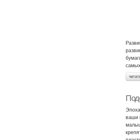
Разви
разви
бумаг
самых
читат
Под
Эпоха
ваши 
малыш
крепя
пласт