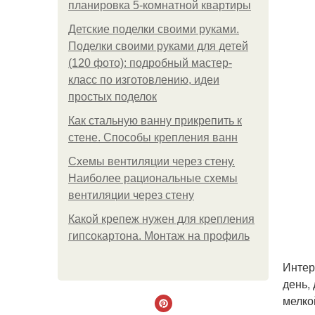
планировка 5-комнатной квартиры
Детские поделки своими руками.
Поделки своими руками для детей
(120 фото): подробный мастер-
класс по изготовлению, идеи
простых поделок
Как стальную ванну прикрепить к
стене. Способы крепления ванн
Схемы вентиляции через стену.
Наиболее рациональные схемы
вентиляции через стену
Какой крепеж нужен для крепления
гипсокартона. Монтаж на профиль
Интер
день,
мелко