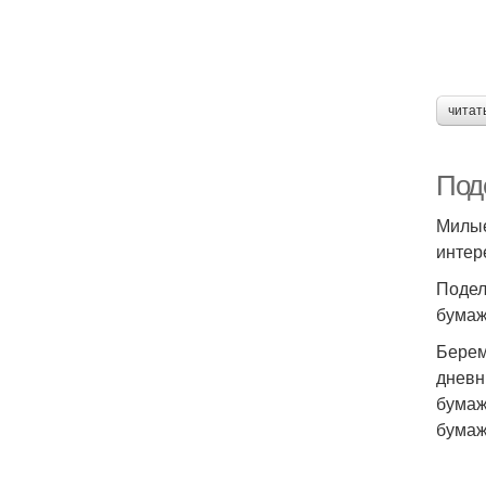
читат
Под
Милые
интер
Подел
бумаж
Берем
дневн
бумаж
бумаж