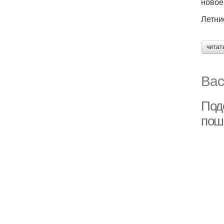
новое
Летни
читат
Вас
Поде
пош