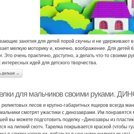
вающие занятия для детей порой скучны и не удерживают в
вает мелкую моторику и, конечно, воображение. Для детей 
и. Это очень практично, доступно, а делать что-то своими р
 интересных идей для детского творчества.
ь дальше →
елки для мальчиков своими руками. Д
 реликтовых лесов и крупно-габаритных ящеров всегда ма
мальчики смотрят ужастики с динозаврами. Им понравятся 
ей вы можете подготовить поделку «Динозавры из пластико
тся на липкий скотч. Тарелка покрывается краской (чтобы г
ика в слитки-капельки, добавьте в нее чуток жидкого мыла).