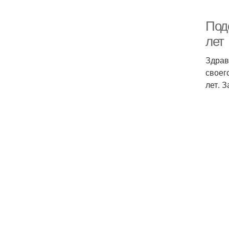
Поде
лет
Здрав
своег
лет. 