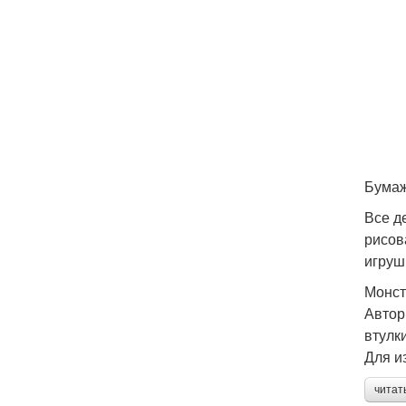
Бумаж
Все д
рисов
игруш
Монс
Автор
втулк
Для и
читат