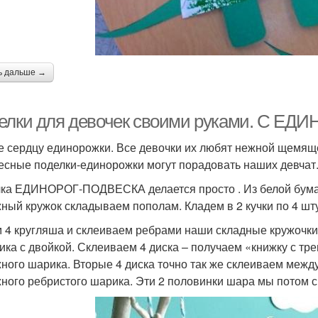
ь дальше →
елки для девочек своими руками. С ЕД
 сердцу единорожки. Все девочки их любят нежной щемяще
есные поделки-единорожки могут порадовать наших девчат
ка ЕДИНОРОГ-ПОДВЕСКА делается просто . Из белой бумаг
ный кружок складываем пополам. Кладем в 2 кучки по 4 шту
 4 кругляша и склеиваем ребрами наши складные кружочки –
ика с двойкой. Склеиваем 4 диска – получаем «книжку с тре
ного шарика. Вторые 4 диска точно так же склеиваем межд
ного ребристого шарика. Эти 2 половинки шара мы потом с