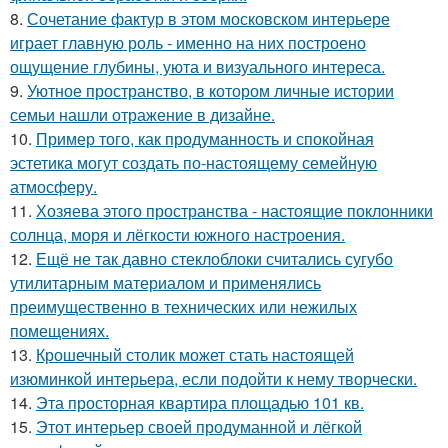
8.
Сочетание фактур в этом московском интерьере
играет главную роль - именно на них построено
ощущение глубины, уюта и визуального интереса.
9.
Уютное пространство, в котором личные истории
семьи нашли отражение в дизайне.
10.
Пример того, как продуманность и спокойная
эстетика могут создать по-настоящему семейную
атмосферу.
11.
Хозяева этого пространства - настоящие поклонники
солнца, моря и лёгкости южного настроения.
12.
Ещё не так давно стеклоблоки считались сугубо
утилитарным материалом и применялись
преимущественно в технических или нежилых
помещениях.
13.
Крошечный столик может стать настоящей
изюминкой интерьера, если подойти к нему творчески.
14.
Эта просторная квартира площадью 101 кв.
15.
Этот интерьер своей продуманной и лёгкой