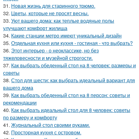
31.
Новая жизнь для старинного трюмо.
32.
Цветы, которые не просят весны.
33.
Уют вашего дома: как теплые водяные полы
улучшают комфорт жилища
34.
Какие станции метро имеют уникальный дизайн
35.
Отдельная кухня или кухня - гостиная - что выбрать?
36.
Этот интерьер - о неоклассике, но без
тяжеловесности и музейной строгости.
37.
Как выбрать обеденный стол на 8 человек: размеры и
советы
38.
Стол для шести: как выбрать идеальный вариант для
вашего дома
39.
Как выбрать обеденный стол на 8 персон: советы и
рекомендации
40.
Как выбрать идеальный стол для 8 человек: советы
по размеру и комфорту
41.
Журнальный стол своими руками.
42.
Просторная кухня с островом.