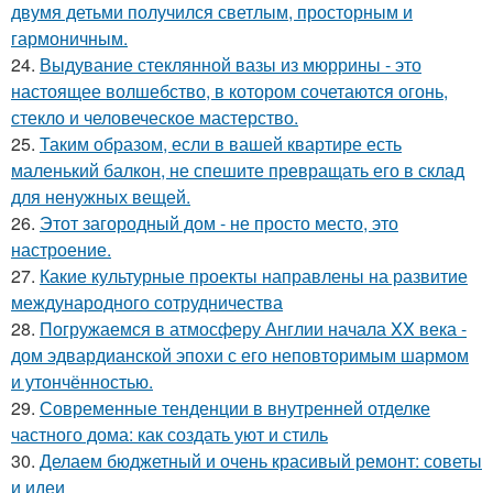
двумя детьми получился светлым, просторным и
гармоничным.
24.
Выдувание стеклянной вазы из мюррины - это
настоящее волшебство, в котором сочетаются огонь,
стекло и человеческое мастерство.
25.
Таким образом, если в вашей квартире есть
маленький балкон, не спешите превращать его в склад
для ненужных вещей.
26.
Этот загородный дом - не просто место, это
настроение.
27.
Какие культурные проекты направлены на развитие
международного сотрудничества
28.
Погружаемся в атмосферу Англии начала XX века -
дом эдвардианской эпохи с его неповторимым шармом
и утончённостью.
29.
Современные тенденции в внутренней отделке
частного дома: как создать уют и стиль
30.
Делаем бюджетный и очень красивый ремонт: советы
и идеи