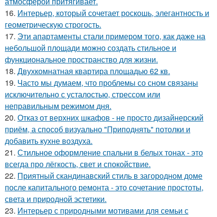
атмосферой притягивает.
16.
Интерьер, который сочетает роскошь, элегантность и
геометрическую строгость.
17.
Эти апартаменты стали примером того, как даже на
небольшой площади можно создать стильное и
функциональное пространство для жизни.
18.
Двухкомнатная квартира площадью 62 кв.
19.
Часто мы думаем, что проблемы со сном связаны
исключительно с усталостью, стрессом или
неправильным режимом дня.
20.
Отказ от верхних шкафов - не просто дизайнерский
приём, а способ визуально "Приподнять" потолки и
добавить кухне воздуха.
21.
Стильное оформление спальни в белых тонах - это
всегда про лёгкость, свет и спокойствие.
22.
Приятный скандинавский стиль в загородном доме
после капитального ремонта - это сочетание простоты,
света и природной эстетики.
23.
Интерьер с природными мотивами для семьи с