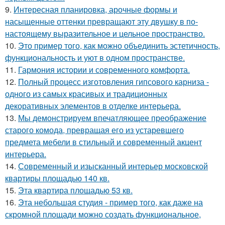
9.
Интересная планировка, арочные формы и
насыщенные оттенки превращают эту двушку в по-
настоящему выразительное и цельное пространство.
10.
Это пример того, как можно объединить эстетичность,
функциональность и уют в одном пространстве.
11.
Гармония истории и современного комфорта.
12.
Полный процесс изготовления гипсового карниза -
одного из самых красивых и традиционных
декоративных элементов в отделке интерьера.
13.
Мы демонстрируем впечатляющее преображение
старого комода, превращая его из устаревшего
предмета мебели в стильный и современный акцент
интерьера.
14.
Современный и изысканный интерьер московской
квартиры площадью 140 кв.
15.
Эта квартира площадью 53 кв.
16.
Эта небольшая студия - пример того, как даже на
скромной площади можно создать функциональное,