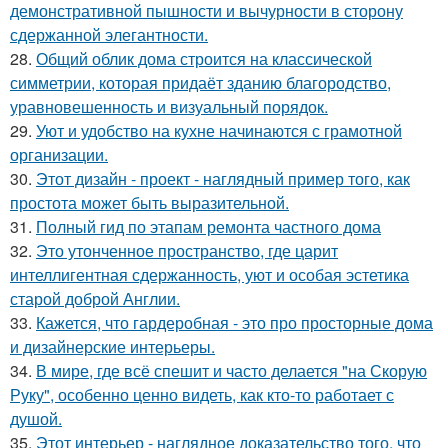
демонстративной пышности и вычурности в сторону
сдержанной элегантности.
28.
Общий облик дома строится на классической
симметрии, которая придаёт зданию благородство,
уравновешенность и визуальный порядок.
29.
Уют и удобство на кухне начинаются с грамотной
организации.
30.
Этот дизайн - проект - наглядный пример того, как
простота может быть выразительной.
31.
Полный гид по этапам ремонта частного дома
32.
Это утонченное пространство, где царит
интеллигентная сдержанность, уют и особая эстетика
старой доброй Англии.
33.
Кажется, что гардеробная - это про просторные дома
и дизайнерские интерьеры.
34.
В мире, где всё спешит и часто делается "на Скорую
Руку", особенно ценно видеть, как кто-то работает с
душой.
35.
Этот интерьер - наглядное доказательство того, что