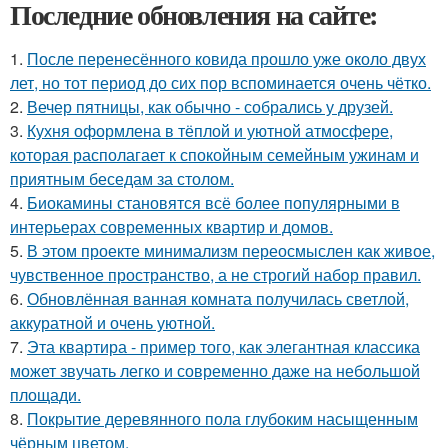
Последние обновления на сайте:
1.
После перенесённого ковида прошло уже около двух
лет, но тот период до сих пор вспоминается очень чётко.
2.
Вечер пятницы, как обычно - собрались у друзей.
3.
Кухня оформлена в тёплой и уютной атмосфере,
которая располагает к спокойным семейным ужинам и
приятным беседам за столом.
4.
Биокамины становятся всё более популярными в
интерьерах современных квартир и домов.
5.
В этом проекте минимализм переосмыслен как живое,
чувственное пространство, а не строгий набор правил.
6.
Обновлённая ванная комната получилась светлой,
аккуратной и очень уютной.
7.
Эта квартира - пример того, как элегантная классика
может звучать легко и современно даже на небольшой
площади.
8.
Покрытие деревянного пола глубоким насыщенным
чёрным цветом.