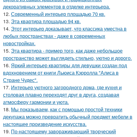
декоративных элементов в отделке интерьера.
12.
Современный интерьер площадью 70 кв.
13.
Эта квартира площадью 94 кв.
14.
Этот интерьер доказывает, что классика уместна в
любых пространствах - даже в современных
новостройках.
15.
Эта квартира - пример того, как даже небольшое
пространство может выглядеть стильно, уютно и дорого.
16.
Яркий интерьер квартиры для девушки создан под
вдохновением от книги Льюиса Кэрролла "Алиса в
Стране Чудес".
17.
Интерьер уютного загородного дома, где кухня и
столовая плавно переходят друг в друга, создавая
атмосферу гармонии и уюта.
18.
Мы показываем, как с помощью простой техники
декупажа можно превратить обычный предмет мебели в
настоящее произведение искусства.
19.
По-настоящему завораживающий творческий