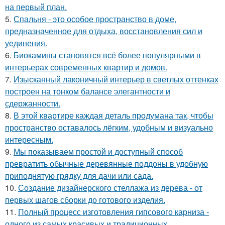
на первый план.
5.
Спальня - это особое пространство в доме,
предназначенное для отдыха, восстановления сил и
уединения.
6.
Биокамины становятся всё более популярными в
интерьерах современных квартир и домов.
7.
Изысканный лаконичный интерьер в светлых оттенках
построен на тонком балансе элегантности и
сдержанности.
8.
В этой квартире каждая деталь продумана так, чтобы
пространство оставалось лёгким, удобным и визуально
интересным.
9.
Мы показываем простой и доступный способ
превратить обычные деревянные поддоны в удобную
приподнятую грядку для дачи или сада.
10.
Создание дизайнерского стеллажа из дерева - от
первых шагов сборки до готового изделия.
11.
Полный процесс изготовления гипсового карниза -
одного из самых красивых и традиционных