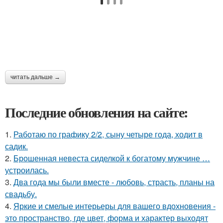
читать дальше →
Последние обновления на сайте:
1.
Работаю по графику 2/2, сыну четыре года, ходит в
садик.
2.
Брошенная невеста сиделкой к богатому мужчине …
устроилась.
3.
Два года мы были вместе - любовь, страсть, планы на
свадьбу.
4.
Яркие и смелые интерьеры для вашего вдохновения -
это пространство, где цвет, форма и характер выходят