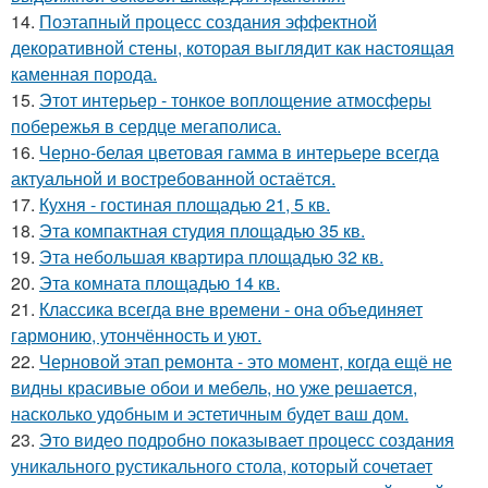
14.
Поэтапный процесс создания эффектной
декоративной стены, которая выглядит как настоящая
каменная порода.
15.
Этот интерьер - тонкое воплощение атмосферы
побережья в сердце мегаполиса.
16.
Черно-белая цветовая гамма в интерьере всегда
актуальной и востребованной остаётся.
17.
Кухня - гостиная площадью 21, 5 кв.
18.
Эта компактная студия площадью 35 кв.
19.
Эта небольшая квартира площадью 32 кв.
20.
Эта комната площадью 14 кв.
21.
Классика всегда вне времени - она объединяет
гармонию, утончённость и уют.
22.
Черновой этап ремонта - это момент, когда ещё не
видны красивые обои и мебель, но уже решается,
насколько удобным и эстетичным будет ваш дом.
23.
Это видео подробно показывает процесс создания
уникального рустикального стола, который сочетает