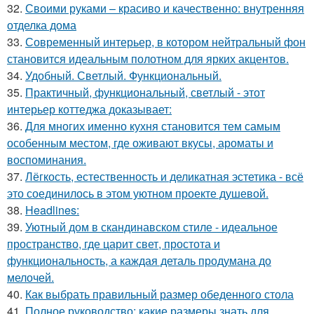
32.
Своими руками – красиво и качественно: внутренняя
отделка дома
33.
Современный интерьер, в котором нейтральный фон
становится идеальным полотном для ярких акцентов.
34.
Удобный. Светлый. Функциональный.
35.
Практичный, функциональный, светлый - этот
интерьер коттеджа доказывает:
36.
Для многих именно кухня становится тем самым
особенным местом, где оживают вкусы, ароматы и
воспоминания.
37.
Лёгкость, естественность и деликатная эстетика - всё
это соединилось в этом уютном проекте душевой.
38.
Headlines:
39.
Уютный дом в скандинавском стиле - идеальное
пространство, где царит свет, простота и
функциональность, а каждая деталь продумана до
мелочей.
40.
Как выбрать правильный размер обеденного стола
41.
Полное руководство: какие размеры знать для