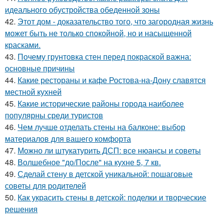
идеального обустройства обеденной зоны
42.
Этот дом - доказательство того, что загородная жизнь
может быть не только спокойной, но и насыщенной
красками.
43.
Почему грунтовка стен перед покраской важна:
основные причины
44.
Какие рестораны и кафе Ростова-на-Дону славятся
местной кухней
45.
Какие исторические районы города наиболее
популярны среди туристов
46.
Чем лучше отделать стены на балконе: выбор
материалов для вашего комфорта
47.
Можно ли штукатурить ДСП: все нюансы и советы
48.
Волшебное "до/После" на кухне 5, 7 кв.
49.
Сделай стену в детской уникальной: пошаговые
советы для родителей
50.
Как украсить стены в детской: поделки и творческие
решения