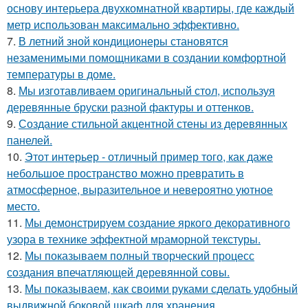
основу интерьера двухкомнатной квартиры, где каждый
метр использован максимально эффективно.
7.
В летний зной кондиционеры становятся
незаменимыми помощниками в создании комфортной
температуры в доме.
8.
Мы изготавливаем оригинальный стол, используя
деревянные бруски разной фактуры и оттенков.
9.
Создание стильной акцентной стены из деревянных
панелей.
10.
Этот интерьер - отличный пример того, как даже
небольшое пространство можно превратить в
атмосферное, выразительное и невероятно уютное
место.
11.
Мы демонстрируем создание яркого декоративного
узора в технике эффектной мраморной текстуры.
12.
Мы показываем полный творческий процесс
создания впечатляющей деревянной совы.
13.
Мы показываем, как своими руками сделать удобный
выдвижной боковой шкаф для хранения.