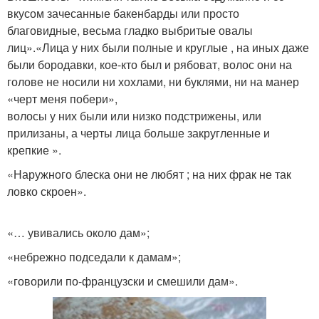
вкусом зачесанные бакенбарды или просто
благовидные, весьма гладко выбритые овалы
лиц».«Лица у них были полные и круглые , на иных даже
были бородавки, кое-кто был и рябоват, волос они на
голове не носили ни хохлами, ни буклями, ни на манер
«черт меня побери»,
волосы у них были или низко подстрижены, или
прилизаны, а черты лица больше закругленные и
крепкие ».
«Наружного блеска они не любят ; на них фрак не так
ловко скроен».
«… увивались около дам»;
«небрежно подседали к дамам»;
«говорили по-французски и смешили дам».