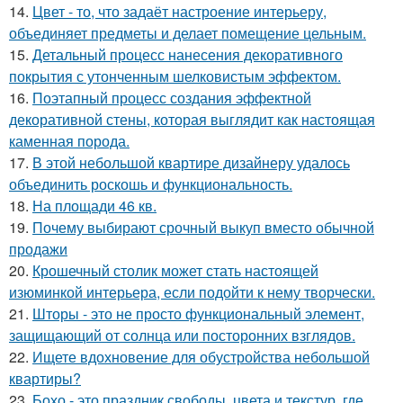
14.
Цвет - то, что задаёт настроение интерьеру,
объединяет предметы и делает помещение цельным.
15.
Детальный процесс нанесения декоративного
покрытия с утонченным шелковистым эффектом.
16.
Поэтапный процесс создания эффектной
декоративной стены, которая выглядит как настоящая
каменная порода.
17.
В этой небольшой квартире дизайнеру удалось
объединить роскошь и функциональность.
18.
На площади 46 кв.
19.
Почему выбирают срочный выкуп вместо обычной
продажи
20.
Крошечный столик может стать настоящей
изюминкой интерьера, если подойти к нему творчески.
21.
Шторы - это не просто функциональный элемент,
защищающий от солнца или посторонних взглядов.
22.
Ищете вдохновение для обустройства небольшой
квартиры?
23.
Бохо - это праздник свободы, цвета и текстур, где