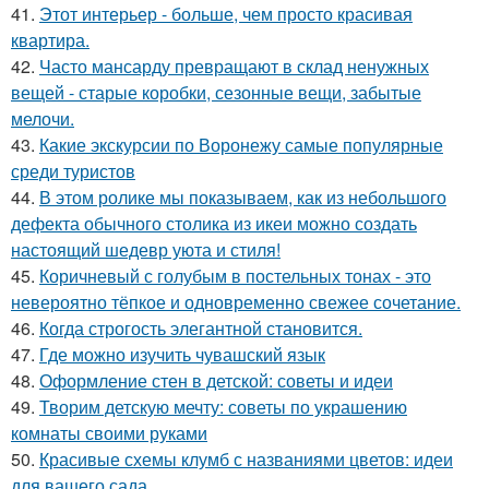
41.
Этот интерьер - больше, чем просто красивая
квартира.
42.
Часто мансарду превращают в склад ненужных
вещей - старые коробки, сезонные вещи, забытые
мелочи.
43.
Какие экскурсии по Воронежу самые популярные
среди туристов
44.
В этом ролике мы показываем, как из небольшого
дефекта обычного столика из икеи можно создать
настоящий шедевр уюта и стиля!
45.
Коричневый с голубым в постельных тонах - это
невероятно тёпкое и одновременно свежее сочетание.
46.
Когда строгость элегантной становится.
47.
Где можно изучить чувашский язык
48.
Оформление стен в детской: советы и идеи
49.
Творим детскую мечту: советы по украшению
комнаты своими руками
50.
Красивые схемы клумб с названиями цветов: идеи
для вашего сада