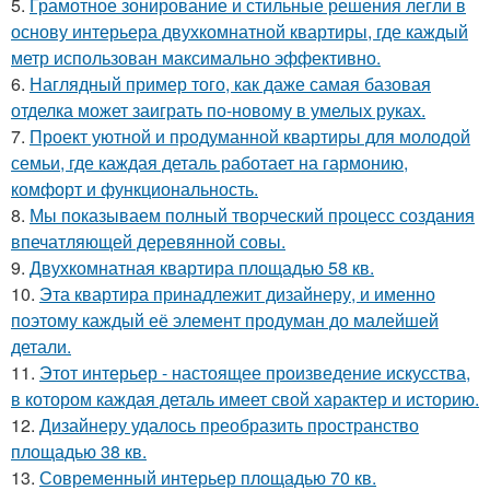
5.
Грамотное зонирование и стильные решения легли в
основу интерьера двухкомнатной квартиры, где каждый
метр использован максимально эффективно.
6.
Наглядный пример того, как даже самая базовая
отделка может заиграть по-новому в умелых руках.
7.
Проект уютной и продуманной квартиры для молодой
семьи, где каждая деталь работает на гармонию,
комфорт и функциональность.
8.
Мы показываем полный творческий процесс создания
впечатляющей деревянной совы.
9.
Двухкомнатная квартира площадью 58 кв.
10.
Эта квартира принадлежит дизайнеру, и именно
поэтому каждый её элемент продуман до малейшей
детали.
11.
Этот интерьер - настоящее произведение искусства,
в котором каждая деталь имеет свой характер и историю.
12.
Дизайнеру удалось преобразить пространство
площадью 38 кв.
13.
Современный интерьер площадью 70 кв.