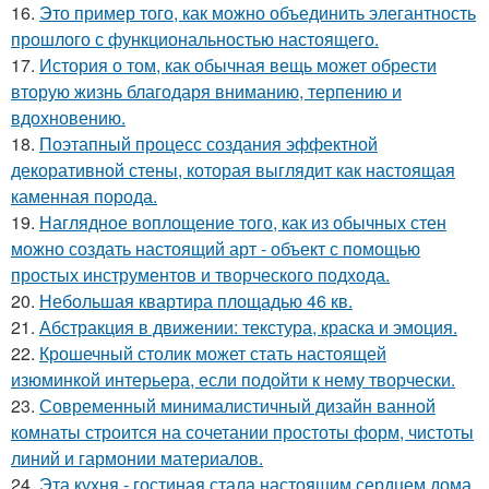
16.
Это пример того, как можно объединить элегантность
прошлого с функциональностью настоящего.
17.
История о том, как обычная вещь может обрести
вторую жизнь благодаря вниманию, терпению и
вдохновению.
18.
Поэтапный процесс создания эффектной
декоративной стены, которая выглядит как настоящая
каменная порода.
19.
Наглядное воплощение того, как из обычных стен
можно создать настоящий арт - объект с помощью
простых инструментов и творческого подхода.
20.
Небольшая квартира площадью 46 кв.
21.
Абстракция в движении: текстура, краска и эмоция.
22.
Крошечный столик может стать настоящей
изюминкой интерьера, если подойти к нему творчески.
23.
Современный минималистичный дизайн ванной
комнаты строится на сочетании простоты форм, чистоты
линий и гармонии материалов.
24.
Эта кухня - гостиная стала настоящим сердцем дома.