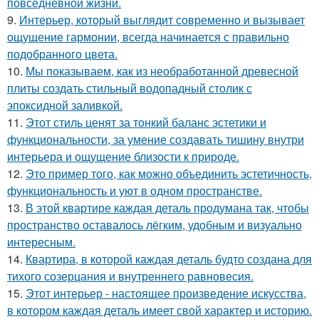
повседневной жизни.
9.
Интерьер, который выглядит современно и вызывает
ощущение гармонии, всегда начинается с правильно
подобранного цвета.
10.
Мы показываем, как из необработанной древесной
плиты создать стильный водопадный столик с
эпоксидной заливкой.
11.
Этот стиль ценят за тонкий баланс эстетики и
функциональности, за умение создавать тишину внутри
интерьера и ощущение близости к природе.
12.
Это пример того, как можно объединить эстетичность,
функциональность и уют в одном пространстве.
13.
В этой квартире каждая деталь продумана так, чтобы
пространство оставалось лёгким, удобным и визуально
интересным.
14.
Квартира, в которой каждая деталь будто создана для
тихого созерцания и внутреннего равновесия.
15.
Этот интерьер - настоящее произведение искусства,
в котором каждая деталь имеет свой характер и историю.