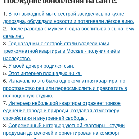
1.
В тот выходной мы с сестрой засиделись на кухне
допоздна, обсуждали новости и потягивали лёгкое вино.
2.
После развода с мужем я одна воспитываю сына, ему
семь лет.
3.
Год назад мы с сестрой стали владелицами
трёхкомнатной квартиры в Москве - получили её в
наследство.
4.
У моей дочери родился сын.
5.
Этот интерьер площадью 40 кв.
6.
Изначально это была однокомнатная квартира, но
пространство решили переосмыслить и превратить в
полноценную студию.
7.
Интерьер небольшой квартиры отражает тонкое
единение города и природы, создавая атмосферу
спокойствия и внутренней свободы.
8.
Современный интерьер уютной квартиры - студии
продуман до мелочей и ориентирован на комфорт