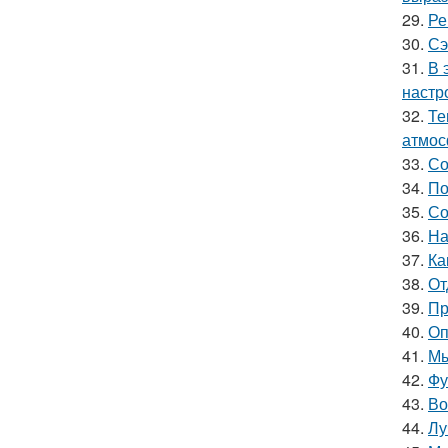
29.
Ре
30.
Сэ
31.
В 
настр
32.
Те
атмос
33.
Со
34.
По
35.
Со
36.
На
37.
Ка
38.
От
39.
Пр
40.
Оп
41.
Мы
42.
Фу
43.
Во
44.
Лу