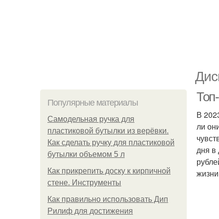
Дис
Топ
Популярные материалы
В 202
Самодельная ручка для
ли он
пластиковой бутылки из верёвки.
чувст
Как сделать ручку для пластиковой
дня в
бутылки объемом 5 л
рубле
Как прикрепить доску к кирпичной
жизни
стене. Инструменты
Как правильно использовать Дип
Рилиф для достижения