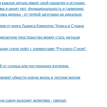
м каждая деталь имеет свой характер и историю.
ома и ценит уют, функциональность и гармонию.
ива дерева - от грубой заготовки до идеально
ем от книги Льюиса Кэрролла "Алиса в Стране
компактное пространство может стать уютным
ния стиля лофт с элементами "Русского Стиля".
 от солнца или посторонних взглядов.
 может обрести новую жизнь в уютном жилом
на сцену выходит эклектика - смелая,