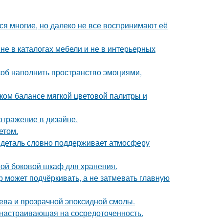
ся многие, но далеко не все воспринимают её
не в каталогах мебели и не в интерьерных
особ наполнить пространство эмоциями,
ком балансе мягкой цветовой палитры и
отражение в дизайне.
етом.
я деталь словно поддерживает атмосферу
ой боковой шкаф для хранения.
р может подчёркивать, а не затмевать главную
рева и прозрачной эпоксидной смолы.
, настраивающая на сосредоточенность.