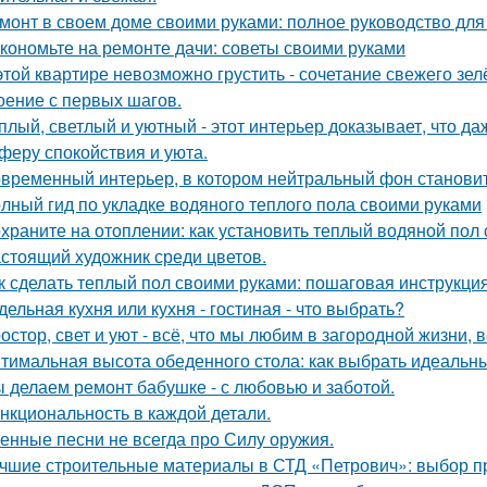
монт в своем доме своими руками: полное руководство дл
кономьте на ремонте дачи: советы своими руками
этой квартире невозможно грустить - сочетание свежего зе
оение с первых шагов.
плый, светлый и уютный - этот интерьер доказывает, что д
феру спокойствия и уюта.
временный интерьер, в котором нейтральный фон становит
лный гид по укладке водяного теплого пола своими руками
храните на отоплении: как установить теплый водяной пол
стоящий художник среди цветов.
к сделать теплый пол своими руками: пошаговая инструкц
дельная кухня или кухня - гостиная - что выбрать?
остор, свет и уют - всё, что мы любим в загородной жизни, 
тимальная высота обеденного стола: как выбрать идеальн
 делаем ремонт бабушке - с любовью и заботой.
нкциональность в каждой детали.
енные песни не всегда про Силу оружия.
чшие строительные материалы в СТД «Петрович»: выбор 