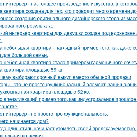
от интерьер - настоящее произведение искусства, в которо
а квартира создана для тех, кто проводит много времени д
оцесс создания оригинального дизайнерского стола из масс
ированного результата.
кий интерьер квартиры для девушки создан под вдохновени
".
а небольшая квартира - наглядный пример того, как даже 
 для большой семьи.
а небольшая квартира стала примером гармоничного сочета
а квартира площадью 56 кв.
чему выбирают срочный выкуп вместо обычной продажи
оры - это не просто функциональный элемент, защищающий
ухкомнатная квартира площадью 62 кв.
о впечатляющий пример того, как индустриальное прошлое
ранстве.
от интерьер - не просто про функциональность.
чего начинается дом?
гда один стиль начинает утомлять своей предсказуемостью, 
ительная и свежая.