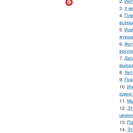
2.
Инт
3.
У м
4.
Пле
всерь
5.
Иде
журнал
6.
Фот
воспо
7.
Диз
выраз
8.
Уют
9.
Пок
10.
Ин
единс
11.
Мы
12.
Эт
ценно
13.
Пр
14.
Эт