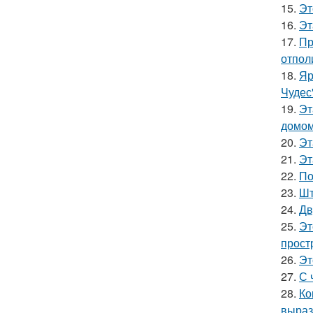
15.
Эт
16.
Эт
17.
Пр
отпол
18.
Яр
Чудес
19.
Эт
домом
20.
Эт
21.
Эт
22.
По
23.
Шт
24.
Дв
25.
Эт
прост
26.
Эт
27.
С 
28.
Ко
выраз