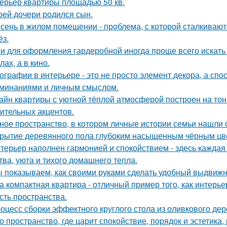
ерьер квартиры площадью 50 кв.
оей дочери родился сын.
сень в жилом помещении - проблема, с которой сталкивают
ёз.
и для оформления гардеробной иногда проще всего искать 
ах, а в кино.
ографии в интерьере - это не просто элемент декора, а сп
минаниями и личным смыслом.
айн квартиры с уютной тёплой атмосферой построен на тон
ительных акцентов.
ное пространство, в котором личные истории семьи нашли 
рытие деревянного пола глубоким насыщенным чёрным цв
терьер наполнен гармонией и спокойствием - здесь кажда
тва, уюта и тихого домашнего тепла.
 показываем, как своими руками сделать удобный выдвижн
а компактная квартира - отличный пример того, как интерье
сть пространства.
оцесс сборки эффектного круглого стола из оливкового де
о пространство, где царит спокойствие, порядок и эстетика