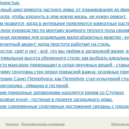
ённостью.
лный цикл ремонта частного дома: от планирования до фи
огда, чтобы вдохнуть в дом новую жизнь, не нужен ремонт.
м нравится, когда в интерьере появляются комнатные раст
лное руководство по монтажу водяного теплого пола свои
чная дилемма для владельцев малогабаритных квартир - куд
егантный акцент: когда простота работает на стиль.
остор, свет и уют - всё, что мы любим в загородной жизни, 
тимальная высота обеденного стола: как выбрать идеальн
сто мансарду превращают в склад ненужных вещей - стары
чему грунтовка стен перед покраской важна: основные пр
тория Санкт-Петербурга: как Петербург стал культурной ст
регородка - обманка в гостиной.
кие природные заповедники находятся рядом со Ступино
асивая кухня - гостиная в проекте загородного дома.
кие современные спортивные достижения связаны с город
Контакты
Пользовательское соглашение
Обратная св