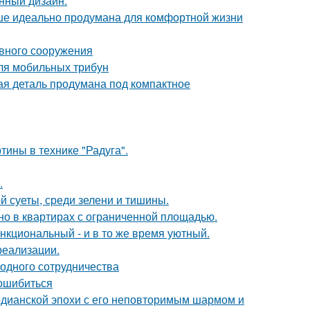
нный дизайн.
ише идеально продумана для комфортной жизни
ивного сооружения
ля мобильных трибун
дая деталь продумана под компактное
тины в технике "Радуга".
.
й суеты, среди зелени и тишины.
но в квартирах с ограниченной площадью.
нкциональный - и в то же время уютный.
реализации.
одного сотрудничества
 ошибиться
рдианской эпохи с его неповторимым шармом и