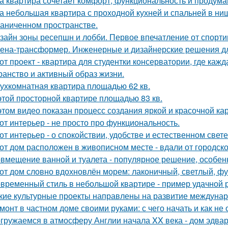
а квартира сочетает комфорт, функциональность и продума
а небольшая квартира с проходной кухней и спальней в н
раниченном пространстве.
зайн зоны ресепшн и лобби. Первое впечатление от спорт
ена-трансформер. Инженерные и дизайнерские решения д
от проект - квартира для студентки консерватории, где каж
ранство и активный образ жизни.
ухкомнатная квартира площадью 62 кв.
этой просторной квартире площадью 83 кв.
этом видео показан процесс создания яркой и красочной кар
от интерьер - не просто про функциональность.
от интерьер - о спокойствии, удобстве и естественном свете
от дом расположен в живописном месте - вдали от городско
вмещение ванной и туалета - популярное решение, особен
от дом словно вдохновлён морем: лаконичный, светлый, фу
временный стиль в небольшой квартире - пример удачной 
кие культурные проекты направлены на развитие междунар
монт в частном доме своими руками: с чего начать и как не
гружаемся в атмосферу Англии начала XX века - дом эдва