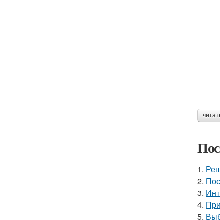
читат
Пос
1.
Реш
2.
Пос
3.
Инт
4.
При
5.
Выб