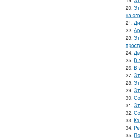
19.
Эт
20.
Эт
на ог
21.
Ди
22.
Ар
23.
Эт
прост
24.
Дв
25.
В 
26.
В 
27.
Эт
28.
Эт
29.
Эт
30.
Со
31.
Эт
32.
Со
33.
Ка
34.
Ре
35.
По