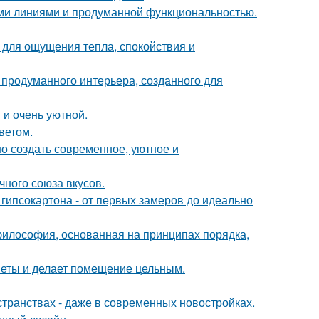
ыми линиями и продуманной функциональностью.
о для ощущения тепла, спокойствия и
 продуманного интерьера, созданного для
 и очень уютной.
ветом.
о создать современное, уютное и
чного союза вкусов.
гипсокартона - от первых замеров до идеально
философия, основанная на принципах порядка,
дметы и делает помещение цельным.
странствах - даже в современных новостройках.