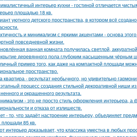
ималистичный интерьер кухни - гостиной отличается чист
ерьер площадью 18 кв.
иант уютного детского пространства, в котором всё создан
асности.
ктичность и минимализм с яркими акцентами - основа этого
ртной повседневной жизни.
новлённая ванная комната получилась светлой, аккуратной
крытие деревянного пола глубоким насыщенным чёрным ц
личный пример того, как даже на компактной площади можн
иональное пространство.
а квартира - результат необычного, но удивительно гармони
этапный процесс создания стильной декоративной ниши из 
ненного и окрашенного результата.
нимализм - это не просто стиль оформления интерьера, а 
иональности и отказа от излишеств.
ет - то, что задаёт настроение интерьеру, объединяет пре
 площади 85 кв.
от интерьер доказывает, что классика уместна в любых про