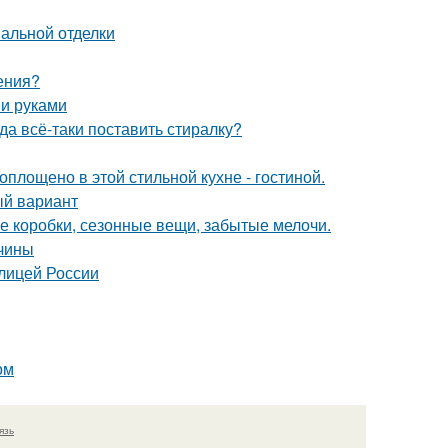
нальной отделки
ения?
ми руками
а всё-таки поставить стиралку?
воплощено в этой стильной кухне - гостиной.
ый вариант
е коробки, сезонные вещи, забытые мелочи.
ичины
олицей России
ом
язь