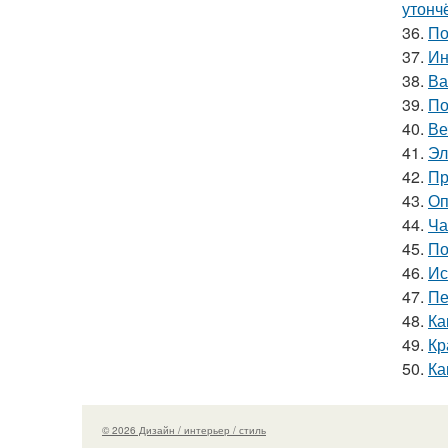
утонч
36.
По
37.
Ин
38.
Ва
39.
По
40.
Ве
41.
Эл
42.
Пр
43.
Оп
44.
Ча
45.
По
46.
Ис
47.
Пе
48.
Ка
49.
Кр
50.
Ка
© 2026 Дизайн / интерьер / стиль