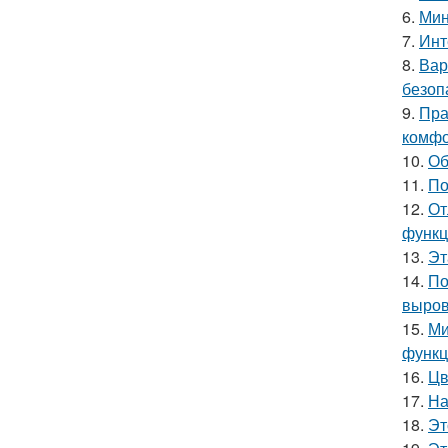
6.
Мин
7.
Инт
8.
Вар
безоп
9.
Пра
комфо
10.
Об
11.
По
12.
От
функц
13.
Эт
14.
По
выров
15.
Ми
функц
16.
Цв
17.
На
18.
Эт