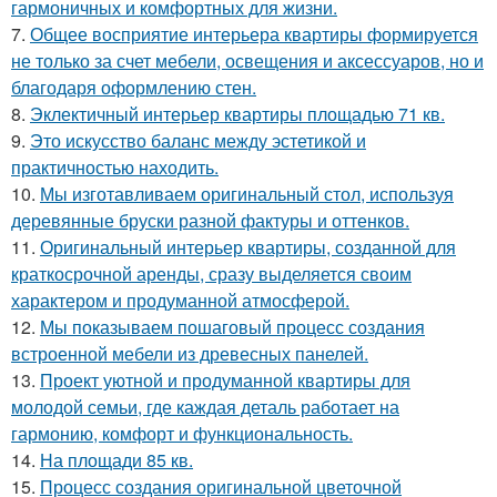
гармоничных и комфортных для жизни.
7.
Общее восприятие интерьера квартиры формируется
не только за счет мебели, освещения и аксессуаров, но и
благодаря оформлению стен.
8.
Эклектичный интерьер квартиры площадью 71 кв.
9.
Это искусство баланс между эстетикой и
практичностью находить.
10.
Мы изготавливаем оригинальный стол, используя
деревянные бруски разной фактуры и оттенков.
11.
Оригинальный интерьер квартиры, созданной для
краткосрочной аренды, сразу выделяется своим
характером и продуманной атмосферой.
12.
Мы показываем пошаговый процесс создания
встроенной мебели из древесных панелей.
13.
Проект уютной и продуманной квартиры для
молодой семьи, где каждая деталь работает на
гармонию, комфорт и функциональность.
14.
На площади 85 кв.
15.
Процесс создания оригинальной цветочной