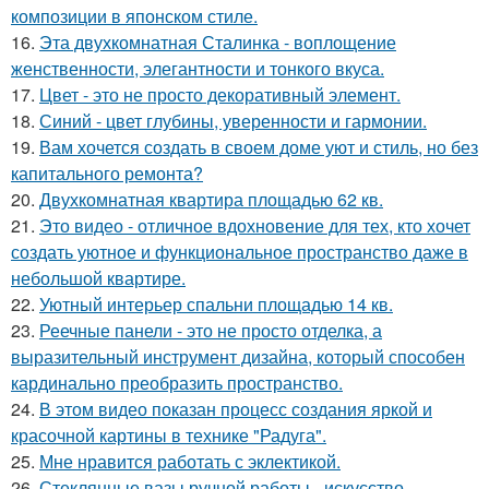
композиции в японском стиле.
16.
Эта двухкомнатная Сталинка - воплощение
женственности, элегантности и тонкого вкуса.
17.
Цвет - это не просто декоративный элемент.
18.
Синий - цвет глубины, уверенности и гармонии.
19.
Вам хочется создать в своем доме уют и стиль, но без
капитального ремонта?
20.
Двухкомнатная квартира площадью 62 кв.
21.
Это видео - отличное вдохновение для тех, кто хочет
создать уютное и функциональное пространство даже в
небольшой квартире.
22.
Уютный интерьер спальни площадью 14 кв.
23.
Реечные панели - это не просто отделка, а
выразительный инструмент дизайна, который способен
кардинально преобразить пространство.
24.
В этом видео показан процесс создания яркой и
красочной картины в технике "Радуга".
25.
Мне нравится работать с эклектикой.
26.
Стеклянные вазы ручной работы - искусство,