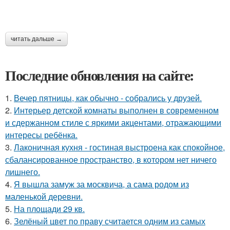
читать дальше →
Последние обновления на сайте:
1.
Вечер пятницы, как обычно - собрались у друзей.
2.
Интерьер детской комнаты выполнен в современном
и сдержанном стиле с яркими акцентами, отражающими
интересы ребёнка.
3.
Лаконичная кухня - гостиная выстроена как спокойное,
сбалансированное пространство, в котором нет ничего
лишнего.
4.
Я вышла замуж за москвича, а сама родом из
маленькой деревни.
5.
На площади 29 кв.
6.
Зелёный цвет по праву считается одним из самых