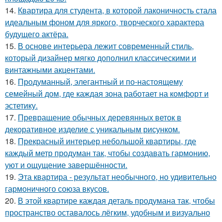
14.
Квартира для студента, в которой лаконичность стала
идеальным фоном для яркого, творческого характера
будущего актёра.
15.
В основе интерьера лежит современный стиль,
который дизайнер мягко дополнил классическими и
винтажными акцентами.
16.
Продуманный, элегантный и по-настоящему
семейный дом, где каждая зона работает на комфорт и
эстетику.
17.
Превращение обычных деревянных веток в
декоративное изделие с уникальным рисунком.
18.
Прекрасный интерьер небольшой квартиры, где
каждый метр продуман так, чтобы создавать гармонию,
уют и ощущение завершённости.
19.
Эта квартира - результат необычного, но удивительно
гармоничного союза вкусов.
20.
В этой квартире каждая деталь продумана так, чтобы
пространство оставалось лёгким, удобным и визуально