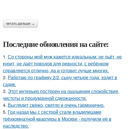
читать дальше →
Последние обновления на сайте:
1.
Со стороны мой муж кажется идеальным: не пьёт, не
курит, не даёт поводов для ревности, с ребёнком
справляется отлично, да и готовит лучше многих.
2.
Работаю по графику 2/2, сыну четыре года, ходит в
садик.
3.
Этот интерьер построен на ощущении спокойствия,
чистоты и продуманной сдержанности.
4.
Выглядит свежо, светло и очень гармонично.
5.
Год назад мы с сестрой стали владелицами
трёхкомнатной квартиры в Москве - получили её в
наследство.