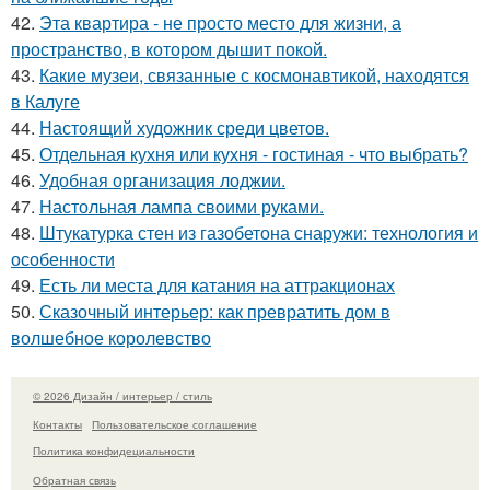
42.
Эта квартира - не просто место для жизни, а
пространство, в котором дышит покой.
43.
Какие музеи, связанные с космонавтикой, находятся
в Калуге
44.
Настоящий художник среди цветов.
45.
Отдельная кухня или кухня - гостиная - что выбрать?
46.
Удобная организация лоджии.
47.
Настольная лампа своими руками.
48.
Штукатурка стен из газобетона снаружи: технология и
особенности
49.
Есть ли места для катания на аттракционах
50.
Сказочный интерьер: как превратить дом в
волшебное королевство
© 2026 Дизайн / интерьер / стиль
Контакты
Пользовательское соглашение
Политика конфидециальности
Обратная связь