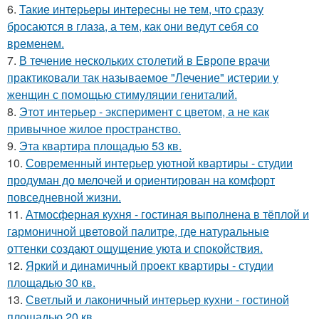
6.
Такие интерьеры интересны не тем, что сразу
бросаются в глаза, а тем, как они ведут себя со
временем.
7.
В течение нескольких столетий в Европе врачи
практиковали так называемое "Лечение" истерии у
женщин с помощью стимуляции гениталий.
8.
Этот интерьер - эксперимент с цветом, а не как
привычное жилое пространство.
9.
Эта квартира площадью 53 кв.
10.
Современный интерьер уютной квартиры - студии
продуман до мелочей и ориентирован на комфорт
повседневной жизни.
11.
Атмосферная кухня - гостиная выполнена в тёплой и
гармоничной цветовой палитре, где натуральные
оттенки создают ощущение уюта и спокойствия.
12.
Яркий и динамичный проект квартиры - студии
площадью 30 кв.
13.
Светлый и лаконичный интерьер кухни - гостиной
площадью 20 кв.