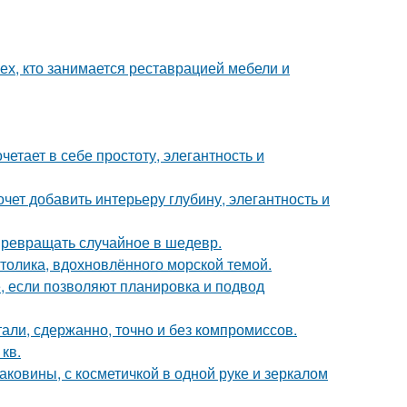
ех, кто занимается реставрацией мебели и
етает в себе простоту, элегантность и
очет добавить интерьеру глубину, элегантность и
 превращать случайное в шедевр.
столика, вдохновлённого морской темой.
е, если позволяют планировка и подвод
али, сдержанно, точно и без компромиссов.
кв.
раковины, с косметичкой в одной руке и зеркалом