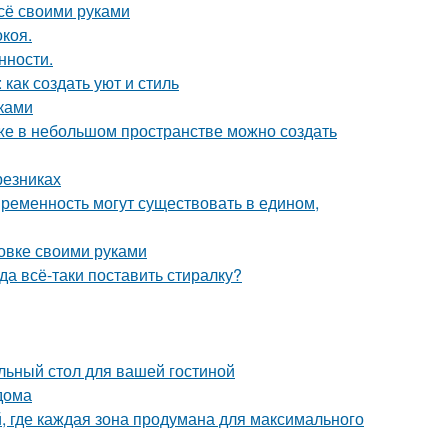
всё своими руками
коя.
нности.
как создать уют и стиль
уками
аже в небольшом пространстве можно создать
резниках
овременность могут существовать в едином,
овке своими руками
а всё-таки поставить стиралку?
льный стол для вашей гостиной
дома
й, где каждая зона продумана для максимального