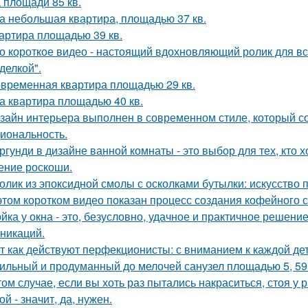
 площади 85 кв.
а небольшая квартира, площадью 37 кв.
артира площадью 39 кв.
о короткое видео - настоящий вдохновляющий ролик для вс
делкой".
временная квартира площадью 29 кв.
а квартира площадью 40 кв.
зайн интерьера выполнен в современном стиле, который соч
иональность.
ргунди в дизайне ванной комнаты - это выбор для тех, кто х
ние роскоши.
олик из эпоксидной смолы с осколками бутылки: искусство
этом коротком видео показан процесс создания кофейного 
йка у окна - это, безусловно, удачное и практичное решени
никаций.
т как действуют перфекционисты: с вниманием к каждой дет
ильный и продуманный до мелочей санузел площадью 5, 59 
том случае, если вы хоть раз пытались накраситься, стоя у 
ой - значит, да, нужен.