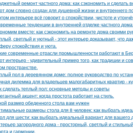
джетный ремонт частного дома: как сэкономить и сделать 
от дом словно создан для душевной жизни и внутреннего по
этом интерьере всё говорит о спокойствии, чистоте и утончё
временные тенденции в внутренней отделке частного дома: 
ономим вместе: как сэкономить на ремонте дома своими р
плый, светлый и уютный - этот интерьер доказывает, что д
феру спокойствия и уюта.
кие современные отрасли промышленности работают в Бе
от интерьер - удивительный пример того, как традиции и с
ом пространстве.
плый пол в деревянном доме: полное руководство по устан
чная дилемма для владельцев малогабаритных квартир - куд
к сделать теплый пол: основные методы и советы
егантный акцент: когда простота работает на стиль.
кой размер обеденного стола вам нужен
тимальные размеры стола для 8 человек: как выбрать идеа
ол для шести: как выбрать идеальный вариант для вашего 
терьер загородного дома - просторный, светлый и стильны
рта и гармонии.