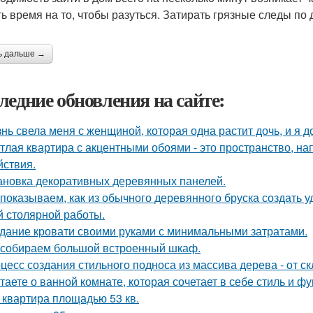
ть время на то, чтобы разуться. Затирать грязные следы п
ь дальше →
ледние обновления на сайте:
нь свела меня с женщиной, которая одна растит дочь, и я 
тлая квартира с акцентными обоями - это пространство, н
йствия.
ановка декоративных деревянных панелей.
показываем, как из обычного деревянного бруска создать 
й столярной работы.
дание кровати своими руками с минимальными затратами.
собираем большой встроенный шкаф.
цесс создания стильного подноса из массива дерева - от с
таете о ванной комнате, которая сочетает в себе стиль и ф
 квартира площадью 53 кв.