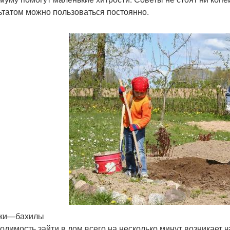
ьтатом можно пользоваться постоянно.
чки—бахилы
одимость зайти в дом всего на несколько минут возникает ч