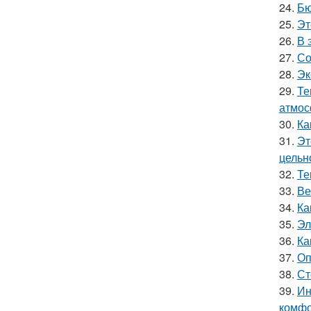
24.
Бю
25.
Эт
26.
В 
27.
Со
28.
Эк
29.
Те
атмос
30.
Ка
31.
Эт
цельн
32.
Те
33.
Ве
34.
Ка
35.
Эл
36.
Ка
37.
Оп
38.
Ст
39.
Ин
комфо