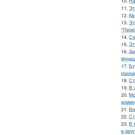
10.
На
11.
Эт
12.
Кв
13.
Эт
"Пере
14.
Со
15.
Эт
16.
Ди
функц
17.
Бу
ощуще
18.
Ст
19.
В 
20.
Мо
комму
21.
Во
22.
Ст
23.
В 
в друг