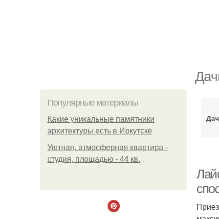
Дач
Популярные материалы
Дач
Какие уникальные памятники
архитектуры есть в Иркутске
Уютная, атмосферная квартира -
студия, площадью - 44 кв.
Лай
спо
Приез
макси