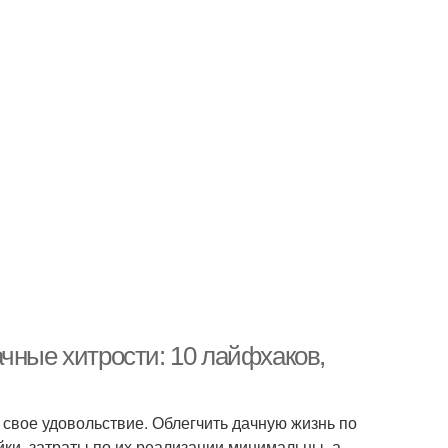
чные хитрости: 10 лайфхаков,
в свое удовольствие. Облегчить дачную жизнь по
йки, затраты по их реализации минимальны, а