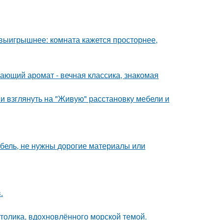
 выигрышнее: комната кажется просторнее,
ающий аромат - вечная классика, знакомая
ми взглянуть на "Живую" расстановку мебели и
ебель, не нужны дорогие материалы или
.
столика, вдохновлённого морской темой.