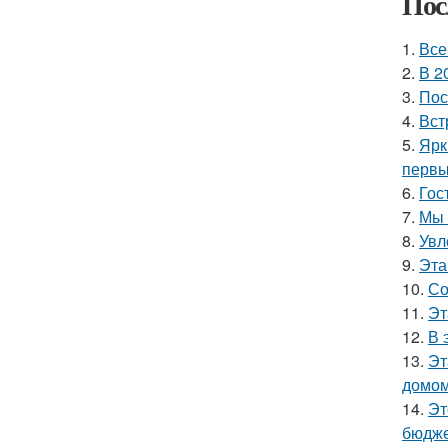
Пос
1.
Все
2.
В 2
3.
Пос
4.
Вст
5.
Ярк
первы
6.
Гос
7.
Мы 
8.
Увл
9.
Эта
10.
Со
11.
Эт
12.
В 
13.
Эт
домом
14.
Эт
бюдже