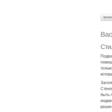
читат
Вас
Сти
Подва
помощ
тольк
котор
Загол
Стено
быть 
индив
решен