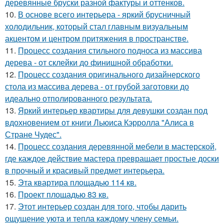
деревянные бруски разной фактуры и оттенков.
10.
В основе всего интерьера - яркий брусничный
холодильник, который стал главным визуальным
акцентом и центром притяжения в пространстве.
11.
Процесс создания стильного подноса из массива
дерева - от склейки до финишной обработки.
12.
Процесс создания оригинального дизайнерского
стола из массива дерева - от грубой заготовки до
идеально отполированного результата.
13.
Яркий интерьер квартиры для девушки создан под
вдохновением от книги Льюиса Кэрролла "Алиса в
Стране Чудес".
14.
Процесс создания деревянной мебели в мастерской,
где каждое действие мастера превращает простые доски
в прочный и красивый предмет интерьера.
15.
Эта квартира площадью 114 кв.
16.
Проект площадью 83 кв.
17.
Этот интерьер создан для того, чтобы дарить
ощущение уюта и тепла каждому члену семьи.