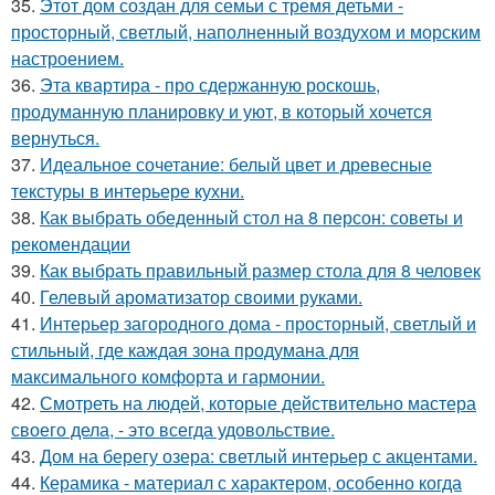
35.
Этот дом создан для семьи с тремя детьми -
просторный, светлый, наполненный воздухом и морским
настроением.
36.
Эта квартира - про сдержанную роскошь,
продуманную планировку и уют, в который хочется
вернуться.
37.
Идеальное сочетание: белый цвет и древесные
текстуры в интерьере кухни.
38.
Как выбрать обеденный стол на 8 персон: советы и
рекомендации
39.
Как выбрать правильный размер стола для 8 человек
40.
Гелевый ароматизатор своими руками.
41.
Интерьер загородного дома - просторный, светлый и
стильный, где каждая зона продумана для
максимального комфорта и гармонии.
42.
Смотреть на людей, которые действительно мастера
своего дела, - это всегда удовольствие.
43.
Дом на берегу озера: светлый интерьер с акцентами.
44.
Керамика - материал с характером, особенно когда