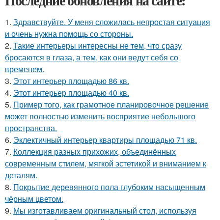
Последние обновления на сайте:
1.
Здравствуйте. У меня сложилась непростая ситуация
и очень нужна помощь со стороны.
2.
Такие интерьеры интересны не тем, что сразу
бросаются в глаза, а тем, как они ведут себя со
временем.
3.
Этот интерьер площадью 86 кв.
4.
Этот интерьер площадью 40 кв.
5.
Пример того, как грамотное планировочное решение
может полностью изменить восприятие небольшого
пространства.
6.
Эклектичный интерьер квартиры площадью 71 кв.
7.
Коллекция разных прихожих, объединённых
современным стилем, мягкой эстетикой и вниманием к
деталям.
8.
Покрытие деревянного пола глубоким насыщенным
чёрным цветом.
9.
Мы изготавливаем оригинальный стол, используя