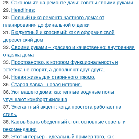
28.
Сэкономьте на ремонте дачи: советы своими руками
29.
Headlines:
30.
Полный цикл ремонта частного дома: от
планирования до финальной отделки
31.
Бюджетный и красивый: как я оформил свой
деревенский дом
32.
Своими руками – красиво и качественно: внутренняя
отделка дома
33.
Пространство, в котором функциональность и
эстетика не спорят, а дополняют друг друга.
34.
Новая жизнь для старинного трюмо.
35.
Старая лавка - новая история.
36.
Уют вашего дома: как теплые водяные полы
улучшают комфорт жилища
37.
Элегантный акцент: когда простота работает на
стиль.
38.
Как выбрать обеденный стол: основные советы и
рекомендации
39.
Этот интерьер - идеальный пример того, как