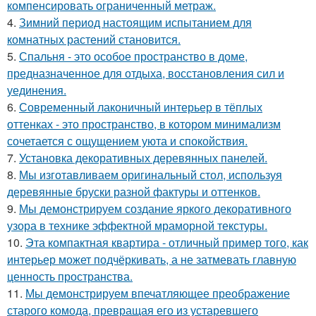
компенсировать ограниченный метраж.
4.
Зимний период настоящим испытанием для
комнатных растений становится.
5.
Спальня - это особое пространство в доме,
предназначенное для отдыха, восстановления сил и
уединения.
6.
Современный лаконичный интерьер в тёплых
оттенках - это пространство, в котором минимализм
сочетается с ощущением уюта и спокойствия.
7.
Установка декоративных деревянных панелей.
8.
Мы изготавливаем оригинальный стол, используя
деревянные бруски разной фактуры и оттенков.
9.
Мы демонстрируем создание яркого декоративного
узора в технике эффектной мраморной текстуры.
10.
Эта компактная квартира - отличный пример того, как
интерьер может подчёркивать, а не затмевать главную
ценность пространства.
11.
Мы демонстрируем впечатляющее преображение
старого комода, превращая его из устаревшего