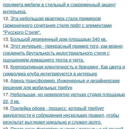
предмета мебели в стильный и современный акцент
интерьера.
12.
Эта небольшая квартира стала примером
гармоничного сочетания стиля лофт с элементами
"Русского Стиля".
13.
Большой деревянный дом площадью 340 кв.
14.
Этот интерьер - прекрасный пример того, как можно
соединить брутальность индустриального стиля с
ощущением домашнего тепла и уюта.
15.
Корпоративная идентичность и брендинг. Как цвета и
символика клуба интегрируются в интерьер
16.
Арена-трансформер. Инженерные и дизайнерские
решения для мобильных трибун
17.
Небольшая, но невероятно уютная студия площадью
22, 3 кв.
18.
Поклейка обоев - процесс, который требует
аккуратности и соблюдения нескольких правил, чтобы
результат выглядел идеально и служил долго.
19.
Яркие сине-фиолетовые цветы лаванды и её тонкий,