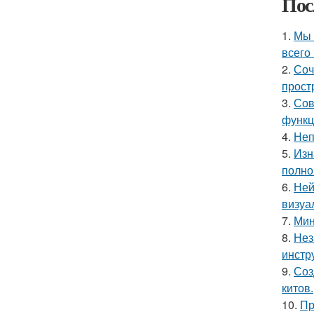
Пос
1.
Мы 
всего 
2.
Соч
прост
3.
Сов
функц
4.
Неп
5.
Изн
полно
6.
Ней
визуа
7.
Мин
8.
Нез
инстр
9.
Соз
китов.
10.
Пр