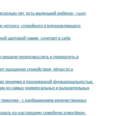
сколько лет, есть маленький ребёнок - сыну
ии уютного, спокойного и вдохновляющего
ой цветовой гамме, сочетает в себе
о решили переосмыслить и превратить в
ют ощущение спокойствия, лёгкости и
ыми линиями и продуманной функциональностью.
дин из самых универсальных и выразительных
 тематике - с изображением величественных
 создать по-настоящему семейную атмосферу.