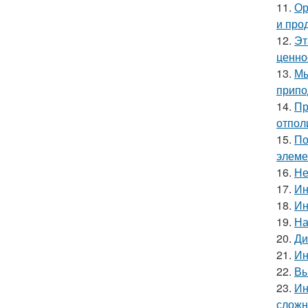
11.
Ор
и про
12.
Эт
ценно
13.
Мы
припо
14.
Пр
отпол
15.
По
элеме
16.
Не
17.
Ин
18.
Ин
19.
На
20.
Ди
21.
Ин
22.
Вы
23.
Ин
сложн