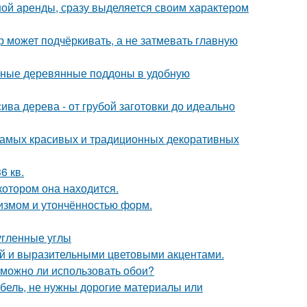
ной аренды, сразу выделяется своим характером
р может подчёркивать, а не затмевать главную
чные деревянные поддоны в удобную
ива дерева - от грубой заготовки до идеально
 самых красивых и традиционных декоративных
6 кв.
котором она находится.
лизмом и утончённостью форм.
угленные углы
ой и выразительными цветовыми акцентами.
 можно ли использовать обои?
ебель, не нужны дорогие материалы или