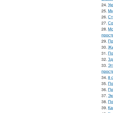
24.
Ую
25.
Мн
26.
Ст
27.
Со
28.
Мо
прост
29.
Пр
30.
Жи
31.
По
32.
Зд
33.
Эт
прост
34.
8 
35.
По
36.
Пр
37.
Эк
38.
По
39.
Ка