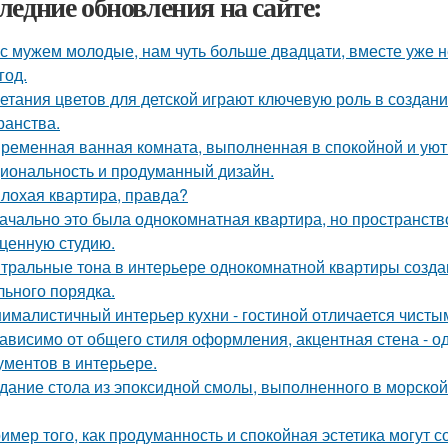
ледние обновления на сайте:
с мужем молодые, нам чуть больше двадцати, вместе уже не
год.
етания цветов для детской играют ключевую роль в создан
ранства.
ременная ванная комната, выполненная в спокойной и уютн
иональность и продуманный дизайн.
лохая квартира, правда?
ачально это была однокомнатная квартира, но пространств
ценную студию.
тральные тона в интерьере однокомнатной квартиры созда
льного порядка.
ималистичный интерьер кухни - гостиной отличается чист
ависимо от общего стиля оформления, акцентная стена - о
ументов в интерьере.
дание стола из эпоксидной смолы, выполненного в морской
имер того, как продуманность и спокойная эстетика могут