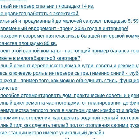
тный интерьер спальни площадью 14 кв.
е нравится работать с эклектикой.
ильный и продуманный до мелочей санузел площадью 5, 59 
временный евроремонт - тренд 2025 года в интерьере!
нохром и современная классика в бывшей питерской комму
ранства площадью 85 кв.
оект этой ванной комнаты - настоящий пример баланса текс
вёте в малогабаритной квартире?
лный ремонт деревенского дома внутри: советы и рекомен
есь ключевую роль в интерьере сыграл именно синий - глу
а кухня - пример того, как можно объединить стиль, функц
ранстве.
способов отремонтировать дом: практические советы и идеи
лный цикл ремонта частного дома: от планирования до фи
еимущества теплого пола в частном доме: комфорт и эффе
ономим на отоплении: как сделать водяной теплый пол сво
лный гид: как сделать теплый пол от отопления своими рук
кие станции метро имеют уникальный дизайн