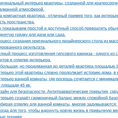
игинальный интерьер квартиры, созданной для краткосроч
думанной атмосферой.
а компактная квартира - отличный пример того, как интерье
сть пространства.
 показываем простой и доступный способ превратить обы
днятую грядку для дачи или сада.
оцесс создания оригинального дизайнерского стола из масс
ированного результата.
лный процесс изготовления гипсового карниза - одного из
нтов в отделке интерьера.
большая, но продуманная до деталей квартира площадью 3
терьер этой квартиры словно продолжает историю дома, в 
терьер ванной комнаты, где роскошь сочетается с минима
 площади 45 кв.
зайн для безопасности. Антитравматические покрытия, скр
терьер создаёт гармоничный баланс между спокойной баз
бирая отделку для ванной комнаты, многие задумываются:
огда для того, чтобы вдохнуть новую жизнь в привычную м
ые техники.