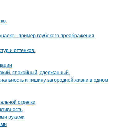
кв.
налке - пример глубокого преображения
тур и оттенков.
дации
бокий, спокойный, сдержанный.
иональность и тишину загородной жизни в одном
нальной отделки
ктивность
ими руками
ами