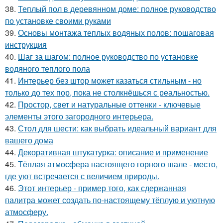
38.
Теплый пол в деревянном доме: полное руководство
по установке своими руками
39.
Основы монтажа теплых водяных полов: пошаговая
инструкция
40.
Шаг за шагом: полное руководство по установке
водяного теплого пола
41.
Интерьер без штор может казаться стильным - но
только до тех пор, пока не столкнёшься с реальностью.
42.
Простор, свет и натуральные оттенки - ключевые
элементы этого загородного интерьера.
43.
Стол для шести: как выбрать идеальный вариант для
вашего дома
44.
Декоративная штукатурка: описание и применение
45.
Тёплая атмосфера настоящего горного шале - место,
где уют встречается с величием природы.
46.
Этот интерьер - пример того, как сдержанная
палитра может создать по-настоящему тёплую и уютную
атмосферу.