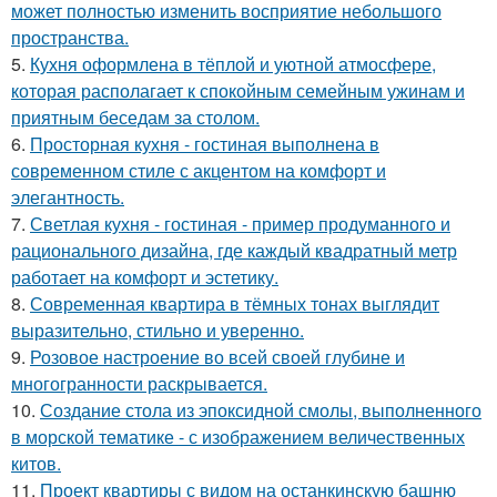
может полностью изменить восприятие небольшого
пространства.
5.
Кухня оформлена в тёплой и уютной атмосфере,
которая располагает к спокойным семейным ужинам и
приятным беседам за столом.
6.
Просторная кухня - гостиная выполнена в
современном стиле с акцентом на комфорт и
элегантность.
7.
Светлая кухня - гостиная - пример продуманного и
рационального дизайна, где каждый квадратный метр
работает на комфорт и эстетику.
8.
Современная квартира в тёмных тонах выглядит
выразительно, стильно и уверенно.
9.
Розовое настроение во всей своей глубине и
многогранности раскрывается.
10.
Создание стола из эпоксидной смолы, выполненного
в морской тематике - с изображением величественных
китов.
11.
Проект квартиры с видом на останкинскую башню