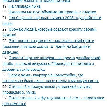
небольшие комнаты и низкие потолки.
19.
На площади 45 кв.
20.
Экологичные и устойчивые материалы в отделке
21.
Топ-9 лучших садовых скамеек 2025 года: рейтинг и
обзор
22.
Обожаю людей, которые создают красоту своими
руками!
23.
Этот проект создавался с мыслью о комфорте и
гармонии для всей семьи - от детей до бабушек и
дедушек.
24.
Отказ от верхних шкафов - не просто дизайнерский
приём, а способ визуально "Приподнять" потолки и
добавить кухне воздуха.
25.
Перед вами - квартира в новостройке, где
изначально были лишь голые стены и минимум света.
26.
Стильный и продуманный до мелочей санузел
площадью 5, 59 кв.
27.
Готов стильный и функциональный стол - подоконник
для комнаты!