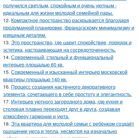
получился светлым, спокойным и очень уютным -
идеальным для жизни молодой семейной пары.
12.
Компактное пространство раскрывается благодаря
продуманной планировке, французскому минимализму и
изящным деталям.
13.
Это пространство, где царит спокойствие, порядок и
эстетика, настраивающая на сосредоточенность.
14.
Современный, стильный и функциональный
интерьер площадью 60 кв.
15.
Современный и изысканный интерьер московской
квартиры площадью 140 кв.
16.
Процесс создания настенного декоративного
элемента, сочетающего в себе простоту и элегантность.
17.
Интерьер уютного загородного дома, где кухня и
столовая плавно переходят друг в друга, создавая
атмосферу гармонии и уюта.
18.
Эта квартира для молодой семьи с ребёнком создаёт
ощущение уюта и тепла, несмотря на изначально