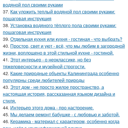
водяной пол своими руками
37.
Как уложить теплый водяной пол своими руками:
пошаговая инструкция
38.
Установка водяного тёплого пола своими руками:
пошаговая инструкция
39.
Отдельная кухня или кухня - гостиная - что выбрать?
40.
Простор, свет и уют - всё, что мы любим в загородной
жизни, воплощено в этой стильной кухне - гостиной.
41.
Этот интерьер - о неоклассике, но без
тяжеловесности и музейной строгости.
42.
Какие природные объекты Калининграда особенно
популярны среди любителей природы
43.
Этот дом - не просто жилое пространство, а
настоящая история, рассказанная языком дизайна и
стиля.
44.
Интерьер этого дома - про настроение.
45.
Мы делаем ремонт бабушке - с любовью и заботой.
46.
Керамика - материал с характером, особенно когда