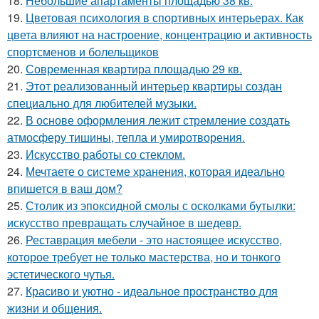
18.
Небольшие апартаменты площадью 38 кв.
19.
Цветовая психология в спортивных интерьерах. Как
цвета влияют на настроение, концентрацию и активность
спортсменов и болельщиков
20.
Современная квартира площадью 29 кв.
21.
Этот реализованный интерьер квартиры создан
специально для любителей музыки.
22.
В основе оформления лежит стремление создать
атмосферу тишины, тепла и умиротворения.
23.
Искусство работы со стеклом.
24.
Мечтаете о системе хранения, которая идеально
впишется в ваш дом?
25.
Столик из эпоксидной смолы с осколками бутылки:
искусство превращать случайное в шедевр.
26.
Реставрация мебели - это настоящее искусство,
которое требует не только мастерства, но и тонкого
эстетического чутья.
27.
Красиво и уютно - идеальное пространство для
жизни и общения.