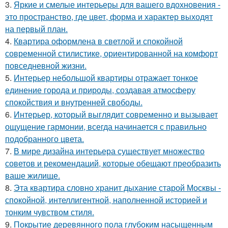
3.
Яркие и смелые интерьеры для вашего вдохновения -
это пространство, где цвет, форма и характер выходят
на первый план.
4.
Квартира оформлена в светлой и спокойной
современной стилистике, ориентированной на комфорт
повседневной жизни.
5.
Интерьер небольшой квартиры отражает тонкое
единение города и природы, создавая атмосферу
спокойствия и внутренней свободы.
6.
Интерьер, который выглядит современно и вызывает
ощущение гармонии, всегда начинается с правильно
подобранного цвета.
7.
В мире дизайна интерьера существует множество
советов и рекомендаций, которые обещают преобразить
ваше жилище.
8.
Эта квартира словно хранит дыхание старой Москвы -
спокойной, интеллигентной, наполненной историей и
тонким чувством стиля.
9.
Покрытие деревянного пола глубоким насыщенным