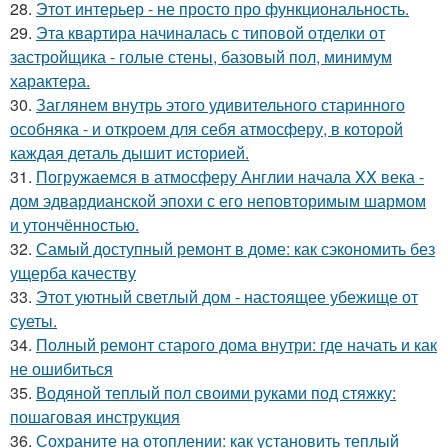
28.
Этот интерьер - не просто про функциональность.
29.
Эта квартира начиналась с типовой отделки от
застройщика - голые стены, базовый пол, минимум
характера.
30.
Заглянем внутрь этого удивительного старинного
особняка - и откроем для себя атмосферу, в которой
каждая деталь дышит историей.
31.
Погружаемся в атмосферу Англии начала XX века -
дом эдвардианской эпохи с его неповторимым шармом
и утончённостью.
32.
Самый доступный ремонт в доме: как сэкономить без
ущерба качеству
33.
Этот уютный светлый дом - настоящее убежище от
суеты.
34.
Полный ремонт старого дома внутри: где начать и как
не ошибиться
35.
Водяной теплый пол своими руками под стяжку:
пошаговая инструкция
36.
Сохраните на отоплении: как установить теплый