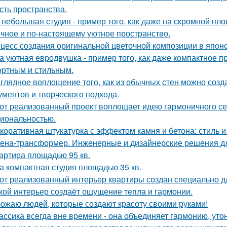
сть пространства.
 небольшая студия - пример того, как даже на скромной п
ичное и по-настоящему уютное пространство.
цесс создания оригинальной цветочной композиции в японс
а уютная евродвушка - пример того, как даже компактное п
ртным и стильным.
глядное воплощение того, как из обычных стен можно созд
ументов и творческого подхода.
от реализованный проект воплощает идею гармоничного сем
иональностью.
коративная штукатурка с эффектом камня и бетона: стиль и
ена-трансформер. Инженерные и дизайнерские решения д
артира площадью 95 кв.
а компактная студия площадью 35 кв.
от реализованный интерьер квартиры создан специально д
кой интерьер создаёт ощущение тепла и гармонии.
ожаю людей, которые создают красоту своими руками!
ассика всегда вне времени - она объединяет гармонию, утон