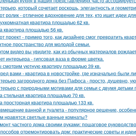
ленькая кухня в наших представлениях часто ассоциируется
терьер, который сочетает роскошь, элегантность и геометри
от ролик - отличное вдохновение для тех, кто ищет идеи для
ухкомнатная квартира площадью 62 кв.
а квартира площадью 56 кв.
от проект - пример того, как дизайнер смог превратить ква
нтное пространство для молодой семьи.
этом видео вы увидите, как из обычных материалов рожда
ет интерьера - гипсовая ваза в форме цветка.
 смотрим уютную квартиру площадью 39 кв.
ред вами - квартира в новостройке, где изначально были л
терьер загородного дома без Пафоса - просто, душевно, ую
терьер с природными мотивами для семьи с двумя детьми 
а стильная квартира площадью 70 кв.
а просторная квартира площадью 133 кв.
вмещение ванной и туалета - популярное решение, особен
м нравятся светлые ванные комнаты?
монт частного дома своими руками: пошаговое руководств
способов отремонтировать дом: практические советы и идеи