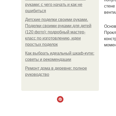
руками: с чего начать и как не
стене
ошибиться
венти
Детские поделки своими руками.
Основ
Поделки своими руками для детей
Прокл
(120 фото): подробный мастер-
конст
класс по изготовлению, идеи
момен
простых поделок
Как выбрать идеальный шкаф-купе:
советы и рекомендации
Ремонт дома в деревне: полное
руководство