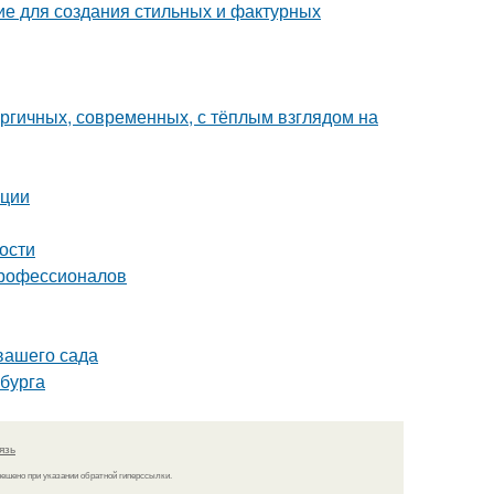
ие для создания стильных и фактурных
ергичных, современных, с тёплым взглядом на
ации
ности
профессионалов
вашего сада
бурга
язь
решено при указании обратной гиперссылки.