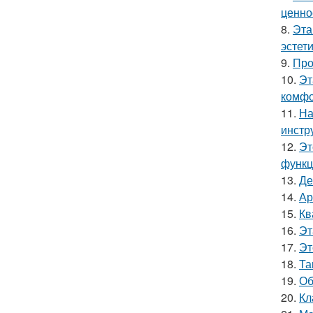
ценно
8.
Эта
эстет
9.
Про
10.
Эт
комфо
11.
На
инстр
12.
Эт
функц
13.
Де
14.
Ар
15.
Кв
16.
Эт
17.
Эт
18.
Та
19.
Об
20.
Кл