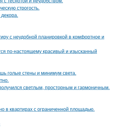
 с теснотой и неудобством.
ческую строгость.
 декора.
ртиру с неудобной планировкой в комфортное и
ется по-настоящему красивый и изысканный
ишь голые стены и минимум света.
тно.
получился светлым, просторным и гармоничным.
но в квартирах с ограниченной площадью.
о