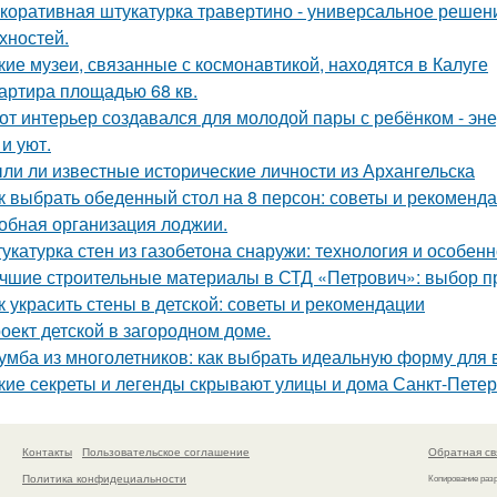
коративная штукатурка травертино - универсальное решен
хностей.
кие музеи, связанные с космонавтикой, находятся в Калуге
артира площадью 68 кв.
от интерьер создавался для молодой пары с ребёнком - эн
и уют.
ли ли известные исторические личности из Архангельска
к выбрать обеденный стол на 8 персон: советы и рекоменд
обная организация лоджии.
укатурка стен из газобетона снаружи: технология и особен
чшие строительные материалы в СТД «Петрович»: выбор 
к украсить стены в детской: советы и рекомендации
оект детской в загородном доме.
умба из многолетников: как выбрать идеальную форму для 
кие секреты и легенды скрывают улицы и дома Санкт-Петер
Контакты
Пользовательское соглашение
Обратная св
Политика конфидециальности
Копирование раз