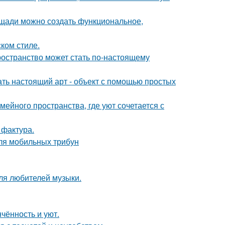
лощади можно создать функциональное,
ком стиле.
ространство может стать по-настоящему
ать настоящий арт - объект с помощью простых
ейного пространства, где уют сочетается с
 фактура.
ля мобильных трибун
ля любителей музыки.
чённость и уют.