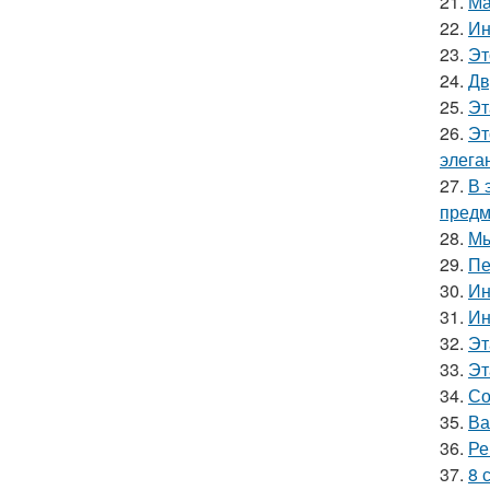
21.
Ма
22.
Ин
23.
Эт
24.
Дв
25.
Эт
26.
Эт
элега
27.
В 
предм
28.
Мы
29.
Пе
30.
Ин
31.
Ин
32.
Эт
33.
Эт
34.
Со
35.
Ва
36.
Ре
37.
8 