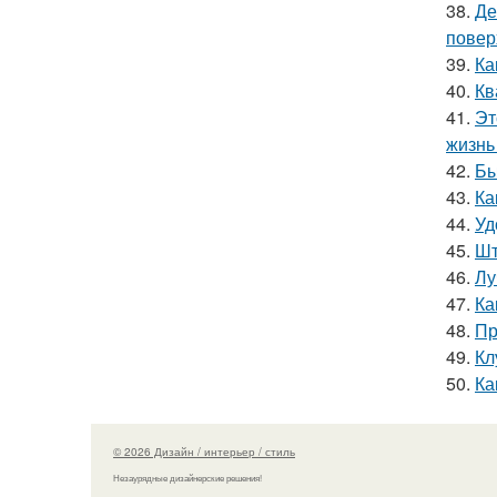
38.
Де
повер
39.
Ка
40.
Кв
41.
Эт
жизнь 
42.
Бы
43.
Ка
44.
Уд
45.
Шт
46.
Лу
47.
Ка
48.
Пр
49.
Кл
50.
Ка
© 2026 Дизайн / интерьер / стиль
Незаурядные дизайнерские решения!