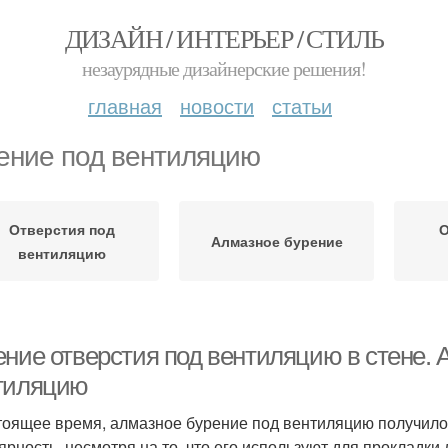
ДИЗАЙН / ИНТЕРЬЕР / СТИЛЬ
незаурядные дизайнерские решения!
главная
новости
статьи
ение под вентиляцию
Отверстия под
О
Алмазное бурение
вентиляцию
ение отверстия под вентиляцию в стене. 
тиляцию
тоящее время, алмазное бурение под вентиляцию получило
ярность, несмотря на то, что его используют для прокладк