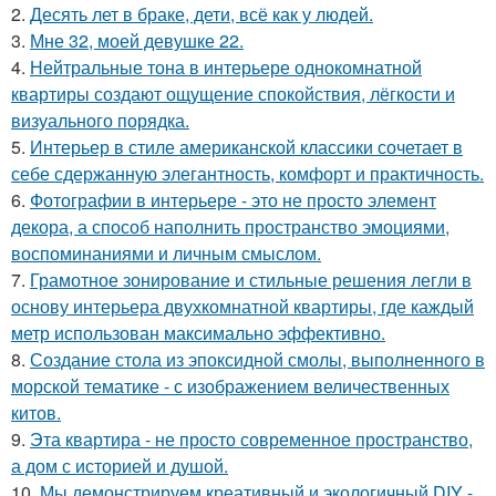
2.
Десять лет в браке, дети, всё как у людей.
3.
Мне 32, моей девушке 22.
4.
Нейтральные тона в интерьере однокомнатной
квартиры создают ощущение спокойствия, лёгкости и
визуального порядка.
5.
Интерьер в стиле американской классики сочетает в
себе сдержанную элегантность, комфорт и практичность.
6.
Фотографии в интерьере - это не просто элемент
декора, а способ наполнить пространство эмоциями,
воспоминаниями и личным смыслом.
7.
Грамотное зонирование и стильные решения легли в
основу интерьера двухкомнатной квартиры, где каждый
метр использован максимально эффективно.
8.
Создание стола из эпоксидной смолы, выполненного в
морской тематике - с изображением величественных
китов.
9.
Эта квартира - не просто современное пространство,
а дом с историей и душой.
10.
Мы демонстрируем креативный и экологичный DIY -