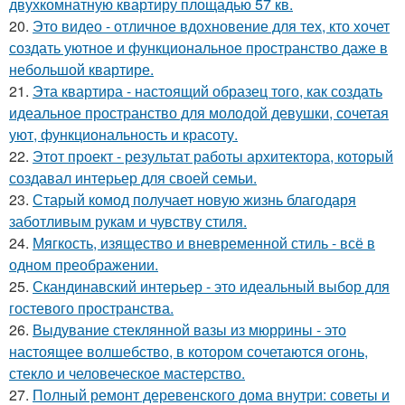
двухкомнатную квартиру площадью 57 кв.
20.
Это видео - отличное вдохновение для тех, кто хочет
создать уютное и функциональное пространство даже в
небольшой квартире.
21.
Эта квартира - настоящий образец того, как создать
идеальное пространство для молодой девушки, сочетая
уют, функциональность и красоту.
22.
Этот проект - результат работы архитектора, который
создавал интерьер для своей семьи.
23.
Старый комод получает новую жизнь благодаря
заботливым рукам и чувству стиля.
24.
Мягкость, изящество и вневременной стиль - всё в
одном преображении.
25.
Скандинавский интерьер - это идеальный выбор для
гостевого пространства.
26.
Выдувание стеклянной вазы из мюррины - это
настоящее волшебство, в котором сочетаются огонь,
стекло и человеческое мастерство.
27.
Полный ремонт деревенского дома внутри: советы и