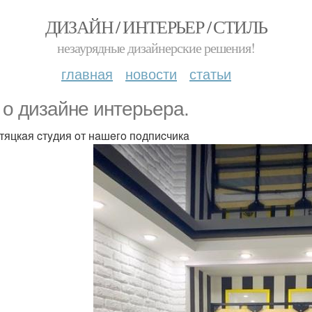
ДИЗАЙН / ИНТЕРЬЕР / СТИЛЬ
незаурядные дизайнерские решения!
главная
новости
статьи
 o дизaйнe интepьepa.
тяцкaя cтyдия oт нaшeгo пoдпиcчикa