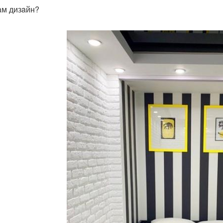
aм дизaйн?