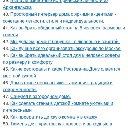
39.
Были ли известные исторические личности из
Архангельска
40.
Просторный интерьер дома с яркими акцентами -
сочетание лёгкости, стиля и индивидуальности.
41.
Как выбрать обеденный стол на 8 человек: размеры и
советы
42.
Мы делаем ремонт бабушке - с любовью и заботой.
43.
Как лучше всего организовать экскурсию по Москве
44.
Как выбрать идеальный стол для 8 человек: советы
по размеру и комфорту
45.
Какие рестораны и кафе Ростова-на-Дону славятся
местной кухней
46.
Дом в стиле неоклассики - гармония традиций и
современности.
47.
Санузел в загородном доме.
48.
Как сделать стены в детской комнате уютными и
интересными
49.
Как превратить детскую комнату в сказку
50.
Тюмень для туристов: как провести выходные в