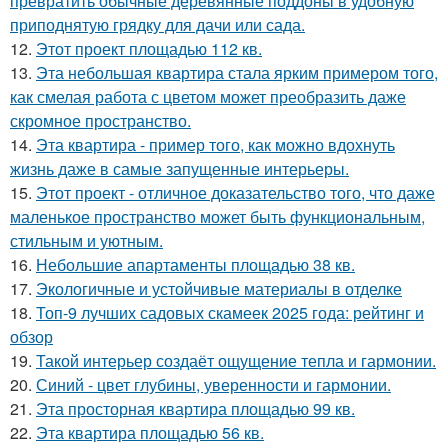
превратить обычные деревянные поддоны в удобную
приподнятую грядку для дачи или сада.
12.
Этот проект площадью 112 кв.
13.
Эта небольшая квартира стала ярким примером того,
как смелая работа с цветом может преобразить даже
скромное пространство.
14.
Эта квартира - пример того, как можно вдохнуть
жизнь даже в самые запущенные интерьеры.
15.
Этот проект - отличное доказательство того, что даже
маленькое пространство может быть функциональным,
стильным и уютным.
16.
Небольшие апартаменты площадью 38 кв.
17.
Экологичные и устойчивые материалы в отделке
18.
Топ-9 лучших садовых скамеек 2025 года: рейтинг и
обзор
19.
Такой интерьер создаёт ощущение тепла и гармонии.
20.
Синий - цвет глубины, уверенности и гармонии.
21.
Эта просторная квартира площадью 99 кв.
22.
Эта квартира площадью 56 кв.