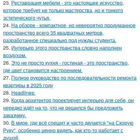
23.
Реставрация мебели - это настоящее искусство,
которое требует не только мастерства, но и тонкого
эстетического чутья.
24.
На обзоре - компактное, но невероятно продуманное
пространство всего 35 квадратных метров,
разработанное специально под нужды студента.
25.
Интерьер этого пространства словно наполнен
воздухом.
26.
Это не просто кухня - гостиная - это пространство,
где цвет становится настроением.
27.
Полное руководство по последовательности ремонта
квартиры в 2025 году
28.
Headlines:
29.
Когда архитектор проектирует интерьер для себя, он
нередко идёт на то, что не решился бы предложить
заказчику.
30.
В мире, где всё спешит и часто делается "на Скорую
Руку", особенно ценно видеть, как кто-то работает с
душой.