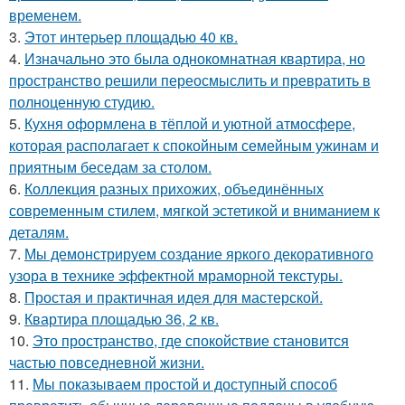
временем.
3.
Этот интерьер площадью 40 кв.
4.
Изначально это была однокомнатная квартира, но
пространство решили переосмыслить и превратить в
полноценную студию.
5.
Кухня оформлена в тёплой и уютной атмосфере,
которая располагает к спокойным семейным ужинам и
приятным беседам за столом.
6.
Коллекция разных прихожих, объединённых
современным стилем, мягкой эстетикой и вниманием к
деталям.
7.
Мы демонстрируем создание яркого декоративного
узора в технике эффектной мраморной текстуры.
8.
Простая и практичная идея для мастерской.
9.
Квартира площадью 36, 2 кв.
10.
Это пространство, где спокойствие становится
частью повседневной жизни.
11.
Мы показываем простой и доступный способ