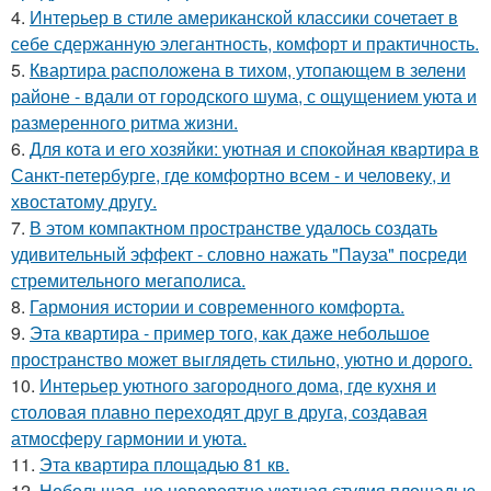
4.
Интерьер в стиле американской классики сочетает в
себе сдержанную элегантность, комфорт и практичность.
5.
Квартира расположена в тихом, утопающем в зелени
районе - вдали от городского шума, с ощущением уюта и
размеренного ритма жизни.
6.
Для кота и его хозяйки: уютная и спокойная квартира в
Санкт-петербурге, где комфортно всем - и человеку, и
хвостатому другу.
7.
В этом компактном пространстве удалось создать
удивительный эффект - словно нажать "Пауза" посреди
стремительного мегаполиса.
8.
Гармония истории и современного комфорта.
9.
Эта квартира - пример того, как даже небольшое
пространство может выглядеть стильно, уютно и дорого.
10.
Интерьер уютного загородного дома, где кухня и
столовая плавно переходят друг в друга, создавая
атмосферу гармонии и уюта.
11.
Эта квартира площадью 81 кв.
12.
Небольшая, но невероятно уютная студия площадью