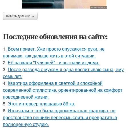
читать дальше →
Последние обновления на сайте:
1.
Всем привет. Уже просто опускаются руки, не
понимаю, как дальше жить в этой ситуации.
2.
Её назвали "Гулящей" - и выгнали из дома.
3.
После развода с мужем я одна воспитываю сына, ему
семь лет.
4.
Квартира оформлена в светлой и спокойной
современной стилистике, ориентированной на комфорт
повседневной жизни.
5.
Этот интерьер площадью 86 кв.
6.
Изначально это была однокомнатная квартира, но
пространство решили переосмыслить и превратить в
полноценную студию.