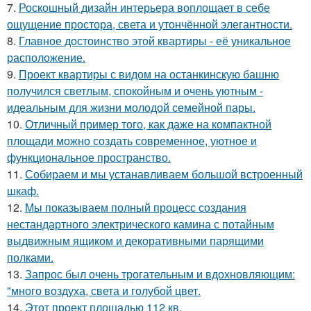
7.
Роскошный дизайн интерьера воплощает в себе
ощущение простора, света и утончённой элегантности.
8.
Главное достоинство этой квартиры - её уникальное
расположение.
9.
Проект квартиры с видом на останкинскую башню
получился светлым, спокойным и очень уютным -
идеальным для жизни молодой семейной пары.
10.
Отличный пример того, как даже на компактной
площади можно создать современное, уютное и
функциональное пространство.
11.
Собираем и мы устанавливаем большой встроенный
шкаф.
12.
Мы показываем полный процесс создания
нестандартного электрического камина с потайным
выдвижным ящиком и декоративными парящими
полками.
13.
Запрос был очень трогательным и вдохновляющим:
"много воздуха, света и голубой цвет.
14.
Этот проект площадью 112 кв.