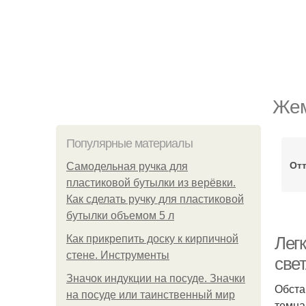
Жем
Популярные материалы
Отт
Самодельная ручка для
пластиковой бутылки из верёвки.
Как сделать ручку для пластиковой
бутылки объемом 5 л
Как прикрепить доску к кирпичной
Лег
стене. Инструменты
све
Значок индукции на посуде. Значки
Обста
на посуде или таинственный мир
темна