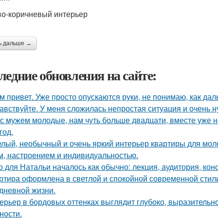
о-коричневый интерьер
ь дальше →
ледние обновления на сайте:
м привет. Уже просто опускаются руки, не понимаю, как дал
авствуйте. У меня сложилась непростая ситуация и очень 
с мужем молодые, нам чуть больше двадцати, вместе уже не
год.
лый, необычный и очень яркий интерьер квартиры для моло
м, настроением и индивидуальностью.
о для Натальи началось как обычно: лекция, аудитория, кон
ртира оформлена в светлой и спокойной современной стил
дневной жизни.
ерьер в бордовых оттенках выглядит глубоко, выразительно
ности.