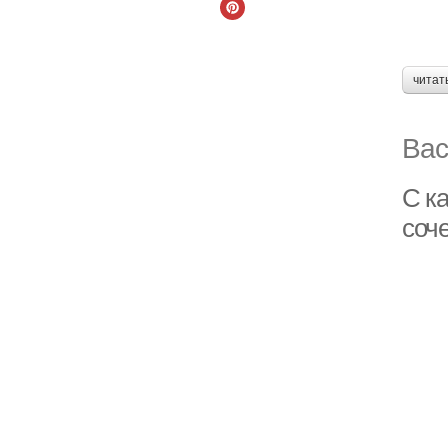
читат
Вас
С к
соч