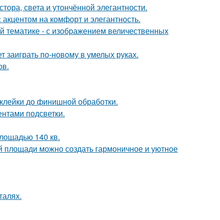
ора, света и утончённой элегантности.
 акцентом на комфорт и элегантность.
й тематике - с изображением величественных
т заиграть по-новому в умелых руках.
ов.
склейки до финишной обработки.
ентами подсветки.
лощадью 140 кв.
ой площади можно создать гармоничное и уютное
талях.