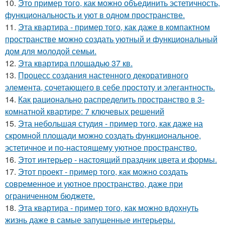
10.
Это пример того, как можно объединить эстетичность,
функциональность и уют в одном пространстве.
11.
Эта квартира - пример того, как даже в компактном
пространстве можно создать уютный и функциональный
дом для молодой семьи.
12.
Эта квартира площадью 37 кв.
13.
Процесс создания настенного декоративного
элемента, сочетающего в себе простоту и элегантность.
14.
Как рационально распределить пространство в 3-
комнатной квартире: 7 ключевых решений
15.
Эта небольшая студия - пример того, как даже на
скромной площади можно создать функциональное,
эстетичное и по-настоящему уютное пространство.
16.
Этот интерьер - настоящий праздник цвета и формы.
17.
Этот проект - пример того, как можно создать
современное и уютное пространство, даже при
ограниченном бюджете.
18.
Эта квартира - пример того, как можно вдохнуть
жизнь даже в самые запущенные интерьеры.