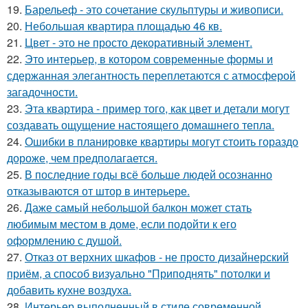
19.
Барельеф - это сочетание скульптуры и живописи.
20.
Небольшая квартира площадью 46 кв.
21.
Цвет - это не просто декоративный элемент.
22.
Это интерьер, в котором современные формы и
сдержанная элегантность переплетаются с атмосферой
загадочности.
23.
Эта квартира - пример того, как цвет и детали могут
создавать ощущение настоящего домашнего тепла.
24.
Ошибки в планировке квартиры могут стоить гораздо
дороже, чем предполагается.
25.
В последние годы всё больше людей осознанно
отказываются от штор в интерьере.
26.
Даже самый небольшой балкон может стать
любимым местом в доме, если подойти к его
оформлению с душой.
27.
Отказ от верхних шкафов - не просто дизайнерский
приём, а способ визуально "Приподнять" потолки и
добавить кухне воздуха.
28.
Интерьер выполненный в стиле современной