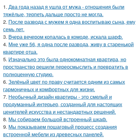
1.
Два года назад я ушла от мужа - отношения были
тяжёлые, терпеть дальше просто не могла.
2.
После развода с мужем я одна воспитываю сына, ему
семь лет.
3.
Вчера вечером копалась в комоде, искала шарф.
4.
Мне уже 56, я одна после развода, живу в старенькой
квартире отца.
5.
Изначально это была однокомнатная квартира, но
пространство решили переосмыслить и превратить в
полноценную студию.
6.
Зелёный цвет по праву считается одним из самых
гармоничных и комфортных для жизни.
7.
Необычный дизайн квартиры - это смелый и
продуманный интерьер, созданный для настоящих
ценителей искусства и нестандартных решений.
8.
Мы собираем большой встроенный шкаф.
9.
Мы показываем пошаговый процесс создания
встроенной мебели из древесных панелей.