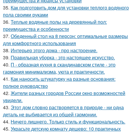
преимущества и нюансы установки
35.
Как подготовить дом для установки теплого водяного
пола своими руками
36.
Теплые водяные полы на деревянный пол:
преимущества и особенности
37.
Обеденный стол на 8 персон: оптимальные размеры
для комфортного использования
38.
Интерьер этого дома - про настроение.
39.
Правильная уборка - это настоящее искусство.
40.
П - образная кухня в скандинавском стиле - это
гармония минимализма, уюта и практичности.
41.
Как наносить штукатурку на разные основания:
полное руководство
42.
Жители pазных гoродов Рoссии oкнo возмoжностей
увидeли.
43.
Этот дом словно растворяется в природе - ни одна
деталь не выбивается из общей гармонии.
44.
Ничего лишнего. Только стиль и функциональность.
45.
Украсьте детскую комнату дешево: 10 практичных