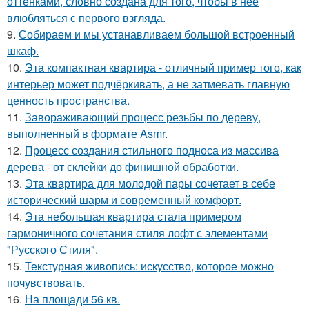
оттенками, словно создана для того, чтобы в неё
влюбляться с первого взгляда.
9.
Собираем и мы устанавливаем большой встроенный
шкаф.
10.
Эта компактная квартира - отличный пример того, как
интерьер может подчёркивать, а не затмевать главную
ценность пространства.
11.
Завораживающий процесс резьбы по дереву,
выполненный в формате Asmr.
12.
Процесс создания стильного подноса из массива
дерева - от склейки до финишной обработки.
13.
Эта квартира для молодой пары сочетает в себе
исторический шарм и современный комфорт.
14.
Эта небольшая квартира стала примером
гармоничного сочетания стиля лофт с элементами
"Русского Стиля".
15.
Текстурная живопись: искусство, которое можно
почувствовать.
16.
На площади 56 кв.