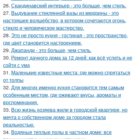
26.
Скандинавский интерьер - это больше, чем стиль.
27.
Выдувание стеклянной вазы из мюррины - это
настоящее волшебство, в котором сочетаются огонь,
стекло и человеческое мастерство.
28.
Это не просто кухня - гостиная - это пространство,
где цвет становится настроением.
29.
Джапанди - это больше, чем стиль.
30.
Ремонт дачного дома за 12 дней: как всё успеть и не
сойти с ума
31.
Маленькие известные места: где можно спрятаться
от толпы
32.
Для многих именно кухня становится тем самым
особенным местом, где оживают вкусы, ароматы и
воспоминания.
33.
Всю жизнь хозяева жили в городской квартире, но
мечта о собственном доме за городом стала
реальностью.
34.
Водяные теплые полы в частном доме: все