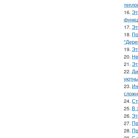
тепло
16.
Эт
функц
17.
Эт
18.
По
"Дере
19.
Эт
20.
Не
21.
Эт
22.
Ди
уютны
23.
Ин
сложн
24.
Ст
25.
В 
26.
Эт
27.
Пр
28.
Пр
29.
С 