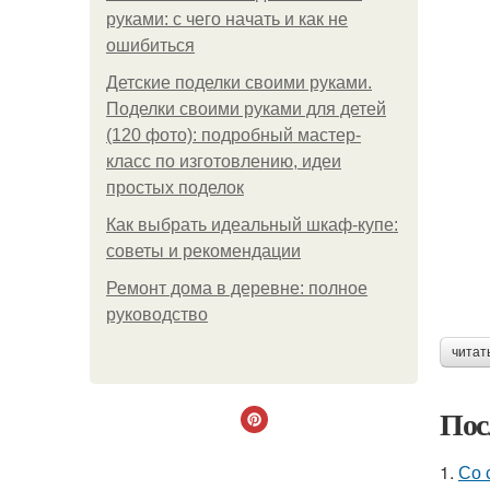
руками: с чего начать и как не
ошибиться
Детские поделки своими руками.
Поделки своими руками для детей
(120 фото): подробный мастер-
класс по изготовлению, идеи
простых поделок
Как выбрать идеальный шкаф-купе:
советы и рекомендации
Ремонт дома в деревне: полное
руководство
читат
Пос
1.
Со 