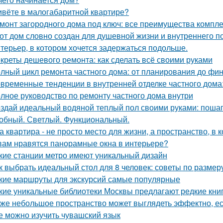
вёте в малогабаритной квартире?
монт загородного дома под ключ: все преимущества компл
от дом словно создан для душевной жизни и внутреннего по
терьер, в котором хочется задержаться подольше.
креты дешевого ремонта: как сделать всё своими руками
лный цикл ремонта частного дома: от планирования до фи
временные тенденции в внутренней отделке частного дома: 
лное руководство по ремонту частного дома внутри
здай идеальный водяной теплый пол своими руками: пошаг
обный. Светлый. Функциональный.
а квартира - не просто место для жизни, а пространство, в 
вам нравятся панорамные окна в интерьере?
кие станции метро имеют уникальный дизайн
к выбрать идеальный стол для 8 человек: советы по размер
кие маршруты для экскурсий самые популярные
кие уникальные библиотеки Москвы предлагают редкие кни
же небольшое пространство может выглядеть эффектно, есл
е можно изучить чувашский язык