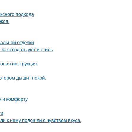
ексного подхода
коя.
нальной отделки
как создать уют и стиль
овая инструкция
котором дышит покой.
у и комфорту
ги
и к нему подошли с чувством вкуса.