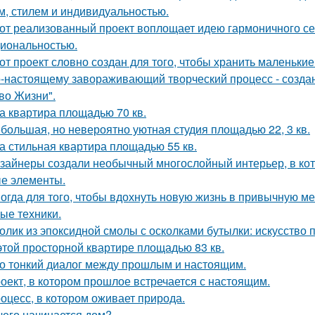
м, стилем и индивидуальностью.
от реализованный проект воплощает идею гармоничного сем
иональностью.
от проект словно создан для того, чтобы хранить маленьк
-настоящему завораживающий творческий процесс - созда
во Жизни".
а квартира площадью 70 кв.
большая, но невероятно уютная студия площадью 22, 3 кв.
а стильная квартира площадью 55 кв.
зайнеры создали необычный многослойный интерьер, в кот
е элементы.
огда для того, чтобы вдохнуть новую жизнь в привычную м
ые техники.
олик из эпоксидной смолы с осколками бутылки: искусство
этой просторной квартире площадью 83 кв.
о тонкий диалог между прошлым и настоящим.
оект, в котором прошлое встречается с настоящим.
оцесс, в котором оживает природа.
чего начинается дом?