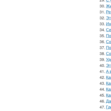
30.
Жи
31.
Ре
32.
Эт
33.
Ин
34.
Се
35.
По
36.
Со
37.
По
38.
Со
39.
Уд
40.
Эт
41.
А 
42.
Ка
43.
Ка
44.
Ка
45.
Ка
46.
Да
47.
Гд