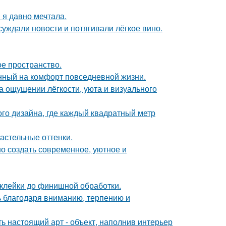
 я давно мечтала.
суждали новости и потягивали лёгкое вино.
ое пространство.
нный на комфорт повседневной жизни.
а ощущении лёгкости, уюта и визуального
ого дизайна, где каждый квадратный метр
астельные оттенки.
о создать современное, уютное и
склейки до финишной обработки.
ь благодаря вниманию, терпению и
ь настоящий арт - объект, наполнив интерьер