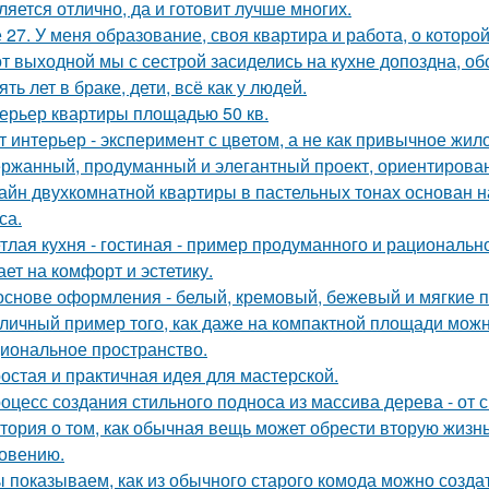
ляется отлично, да и готовит лучше многих.
 27. У меня образование, своя квартира и работа, о которой
от выходной мы с сестрой засиделись на кухне допоздна, об
ять лет в браке, дети, всё как у людей.
ерьер квартиры площадью 50 кв.
т интерьер - эксперимент с цветом, а не как привычное жил
ржанный, продуманный и элегантный проект, ориентирова
айн двухкомнатной квартиры в пастельных тонах основан н
са.
тлая кухня - гостиная - пример продуманного и рациональн
ает на комфорт и эстетику.
основе оформления - белый, кремовый, бежевый и мягкие п
личный пример того, как даже на компактной площади можн
иональное пространство.
остая и практичная идея для мастерской.
оцесс создания стильного подноса из массива дерева - от 
тория о том, как обычная вещь может обрести вторую жизн
овению.
 показываем, как из обычного старого комода можно создат