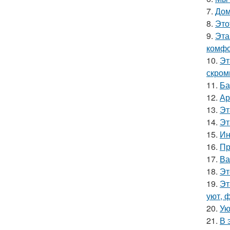
7.
Дом
8.
Это
9.
Эта
комфо
10.
Эт
скром
11.
Ба
12.
Ар
13.
Эт
14.
Эт
15.
Ин
16.
Пр
17.
Ва
18.
Эт
19.
Эт
уют, 
20.
Ую
21.
В 