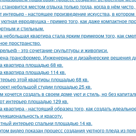
 становится местом отдыха только тогда, когда в нём чисто,
т интерьер - настоящее произведение искусства, в котором 
 уютная евродвушка - пример того, как даже компактное пр
ртным и стильным.
а небольшая квартира стала ярким примером того, как сме
ное пространство.
рельеф - это сочетание скульптуры и живописи.
ена-трансформер. Инженерные и дизайнерские решения д
а квартира площадью 68 кв.
а квартира площадью 114 кв.
терьер этой квартиры площадью 68 кв.
оект небольшой студии площадью 25 кв.
м хочется создать в своем доме уют и стиль, но без капита
от интерьер площадью 129 кв.
а квартира - настоящий образец того, как создать идеальн
функциональность и красоту.
тный интерьер спальни площадью 14 кв.
этом видео показан процесс создания уютного пледа из пря