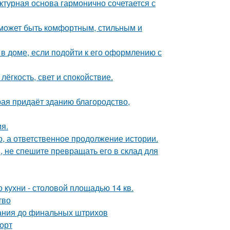
ктурная основа гармонично сочетается с
о может быть комфортным, стильным и
 доме, если подойти к его оформлению с
лёгкость, свет и спокойствие.
рая придаёт зданию благородство,
я.
о, а ответственное продолжение истории.
, не спешите превращать его в склад для
кухни - столовой площадью 14 кв.
тво
вания до финальных штрихов
форт