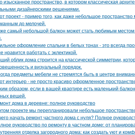
о изысканное пространство, в котором классическая архите
льными дизайнерскими решениями.
от проект - пример того, как даже небольшое пространств
манным до мелочей.
же самый небольшой балкон может стать любимым местом в
.
ильное оформление спальни в белых тонах - это всегда про 
е нравится работать с эклектикой.
щий облик дома строится на классической симметрии, кото
овешенность и визуальный порядок.
огда предметы мебели не стремятся быть в центре внимани
от интерьер - не просто красиво оформленное пространств
ким образом, если в вашей квартире есть маленький балкон
ных вещей.
монт дома в деревне: полное руководство
этом проекте мы перепланировали небольшое пространство 
чего начать ремонт частного дома с нуля? Полное руководс
лное руководство по ремонту в частном доме: от планиро
утренняя отделка загородного дома: как создать уют и ком