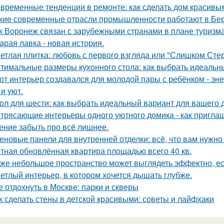
временные тенденции в ремонте: как сделать дом красивы
кие современные отрасли промышленности работают в Бе
к Воронеж связан с зарубежными странами в плане туризм
арая лавка - новая история.
етлая плитка: любовь с первого взгляда или "Слишком Сте
тимальные размеры кухонного стола: как выбрать идеальн
от интерьер создавался для молодой пары с ребёнком - эн
и уют.
ол для шести: как выбрать идеальный вариант для вашего 
трясающие интерьеры одного уютного домика - как приглаш
ение забыть про всё лишнее.
еновые панели для внутренней отделки: всё, что вам нужно
тная обновлённая квартира площадью всего 40 кв.
же небольшое пространство может выглядеть эффектно, есл
етлый интерьер, в котором хочется дышать глубже.
е отдохнуть в Москве: парки и скверы
к сделать стены в детской красивыми: советы и лайфхаки