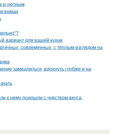
м и уютным
резниках
а
рильно"?
ый вариант для вашей кухни
ергичных, современных, с тёплым взглядом на
дома
ение замедлиться, вдохнуть глубже и на
 знать
и к нему подошли с чувством вкуса.