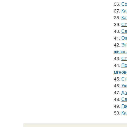
36.
Со
37.
Ка
38.
Ка
39.
Ст
40.
Св
41.
Оп
42.
Эт
жизнь 
43.
Ст
44.
По
мгнов
45.
Ст
46.
Ую
47.
Да
48.
Св
49.
Гд
50.
Ка