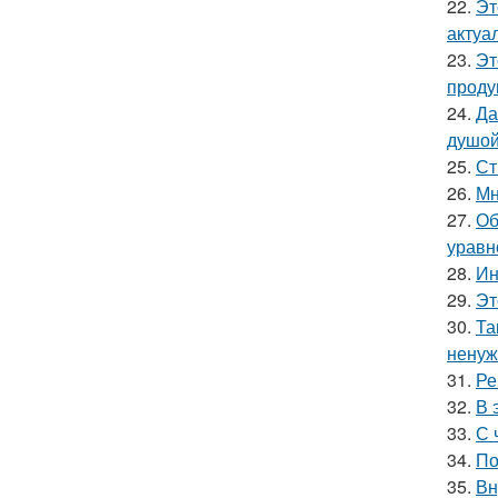
22.
Эт
актуа
23.
Эт
проду
24.
Да
душой
25.
Ст
26.
Мн
27.
Об
уравн
28.
Ин
29.
Эт
30.
Та
ненуж
31.
Ре
32.
В 
33.
С 
34.
По
35.
Вн