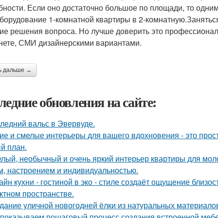
бности. Если оно достаточно большое по площади, то одним
борудование 1-комнатной квартиры в 2-комнатную.Заняться
ие решения вопроса. Но лучше доверить это профессиона
нете, СМИ дизайнерскими вариантами.
ь дальше →
ледние обновления на сайте:
ледний вальс в Эвервуде.
ие и смелые интерьеры для вашего вдохновения - это прост
й план.
лый, необычный и очень яркий интерьер квартиры для моло
м, настроением и индивидуальностью.
айн кухни - гостиной в эко - стиле создаёт ощущение близос
ктном пространстве.
дание уличной новогодней ёлки из натуральных материало
показываем пошаговый процесс создания встроенной мебе