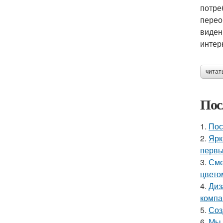
потре
перео
виден
интер
читат
Пос
1.
Пос
2.
Ярк
первы
3.
Сме
цвето
4.
Диз
компа
5.
Соз
6.
Мы 