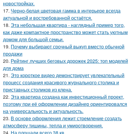
новостройках.
17.
Черно-белая цветовая гамма в интерьере всегда
актуальной и востребованной остаётся.
18.
Эта небольшая квартира - наглядный пример того,
как даже компактное пространство может стать уютным
домом для большой семьи.
19.
Почему выбирают срочный выкуп вместо обычной
продажи
20.
Рейтинг лучших беговых дорожек 2025: топ моделей
для дома
21.
Это короткое видео демонстрирует увлекательный
процесс создания красивого журнального столика и
приставных столиков из клена.
22.
Эта квартира создана как инвестиционный проект,
поэтому при её оформлении дизайнер ориентировался
на универсальность и актуальность.
23.
В основе оформления лежит стремление создать
атмосферу тишины, тепла и умиротворения.
24.
На площади всего 38 кв.