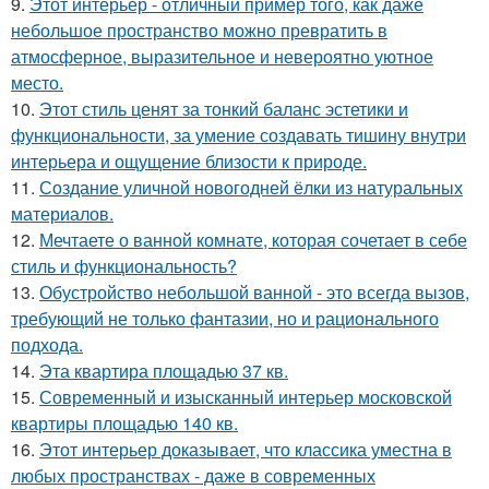
9.
Этот интерьер - отличный пример того, как даже
небольшое пространство можно превратить в
атмосферное, выразительное и невероятно уютное
место.
10.
Этот стиль ценят за тонкий баланс эстетики и
функциональности, за умение создавать тишину внутри
интерьера и ощущение близости к природе.
11.
Создание уличной новогодней ёлки из натуральных
материалов.
12.
Мечтаете о ванной комнате, которая сочетает в себе
стиль и функциональность?
13.
Обустройство небольшой ванной - это всегда вызов,
требующий не только фантазии, но и рационального
подхода.
14.
Эта квартира площадью 37 кв.
15.
Современный и изысканный интерьер московской
квартиры площадью 140 кв.
16.
Этот интерьер доказывает, что классика уместна в
любых пространствах - даже в современных