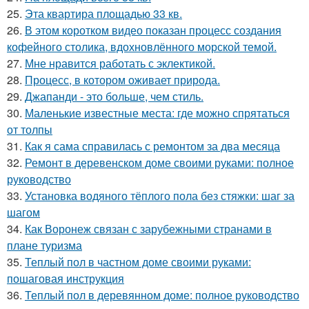
25.
Эта квартира площадью 33 кв.
26.
В этом коротком видео показан процесс создания
кофейного столика, вдохновлённого морской темой.
27.
Мне нравится работать с эклектикой.
28.
Процесс, в котором оживает природа.
29.
Джапанди - это больше, чем стиль.
30.
Маленькие известные места: где можно спрятаться
от толпы
31.
Как я сама справилась с ремонтом за два месяца
32.
Ремонт в деревенском доме своими руками: полное
руководство
33.
Установка водяного тёплого пола без стяжки: шаг за
шагом
34.
Как Воронеж связан с зарубежными странами в
плане туризма
35.
Теплый пол в частном доме своими руками:
пошаговая инструкция
36.
Теплый пол в деревянном доме: полное руководство