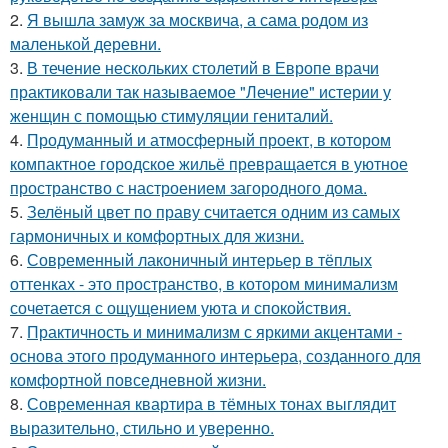
2.
Я вышла замуж за москвича, а сама родом из
маленькой деревни.
3.
В течение нескольких столетий в Европе врачи
практиковали так называемое "Лечение" истерии у
женщин с помощью стимуляции гениталий.
4.
Продуманный и атмосферный проект, в котором
компактное городское жильё превращается в уютное
пространство с настроением загородного дома.
5.
Зелёный цвет по праву считается одним из самых
гармоничных и комфортных для жизни.
6.
Современный лаконичный интерьер в тёплых
оттенках - это пространство, в котором минимализм
сочетается с ощущением уюта и спокойствия.
7.
Практичность и минимализм с яркими акцентами -
основа этого продуманного интерьера, созданного для
комфортной повседневной жизни.
8.
Современная квартира в тёмных тонах выглядит
выразительно, стильно и уверенно.