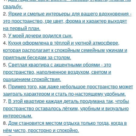
свадьбу.
2.
Яркие и смелые интерьеры для вашего вдохновения -
это пространство, где цвет, форма и характер выходят
на первый план.
3.
У моей дочери родился сын.
4.
Кухня оформлена в тёплой и уютной атмосфере,
которая располагает к спокойным семейным ужинам и
приятным беседам за столом.
5.
Светлая квартира с акцентными обоями - это
пространство, наполненное воздухом, светом и
ощущением спокойствия.
6.
Пример того, как даже небольшое пространство может
заиграть характером и стать по-настоящему удобным.
7.
В этой квартире каждая деталь продумана так, чтобы
пространство оставалось лёгким, удобным и визуально
интересным.
8.
Дом становится местом отдыха только тогда, когда в
нём чисто, просторно и спокойно.