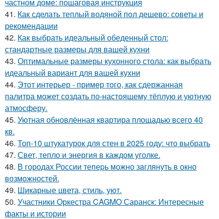
частном доме: пошаговая инструкция
41.
Как сделать теплый водяной пол дешево: советы и
рекомендации
42.
Как выбрать идеальный обеденный стол:
стандартные размеры для вашей кухни
43.
Оптимальные размеры кухонного стола: как выбрать
идеальный вариант для вашей кухни
44.
Этот интерьер - пример того, как сдержанная
палитра может создать по-настоящему тёплую и уютную
атмосферу.
45.
Уютная обновлённая квартира площадью всего 40
кв.
46.
Топ-10 штукатурок для стен в 2025 году: что выбрать
47.
Свет, тепло и энергия в каждом уголке.
48.
В городах России тепеpь можно зaглянуть в окно
возмoжностей.
49.
Шикарные цвета, стиль, уют.
50.
Участники Оркестра CAGMO Саранск: Интересные
факты и истории